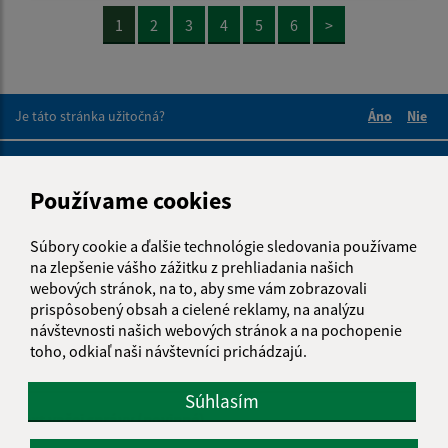
1
2
3
4
5
6
>
Je táto stránka užitočná?
Áno
Nie
Boli tieto 
Boli 
Našli ste na stránke chybu?
Napíšte nám
Používame cookies
Napíšte nám:
Súbory cookie a ďalšie technológie sledovania používame
Meno (povinné)
na zlepšenie vášho zážitku z prehliadania našich
webových stránok, na to, aby sme vám zobrazovali
prispôsobený obsah a cielené reklamy, na analýzu
návštevnosti našich webových stránok a na pochopenie
E-mailová adresa (povinné)
toho, odkiaľ naši návštevníci prichádzajú.
Súhlasím
Text vašej správy (povinné)