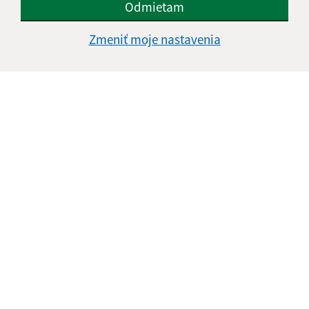
Odmietam
Zmeniť moje nastavenia
Oboznámil som sa so
spracúvaním osobných
údajov
Google reCaptcha Response
Odoslať správu
Úradné hodiny:
Deň
Čas doobeda
Čas poobede
Pondelok:
08:00 - 12:00
12:30 - 15:30
Utorok:
08:00 - 12:00
12:30 - 15:30
Streda:
08:00 - 12:00
12:30 - 17:00