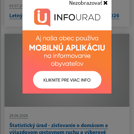
Nezobrazovať
03.07.2026
Letný tábor v Bušinciach 19.8.2026- 22.8.2026
29.06.2026
Štatistický úrad - zisťovanie o domácom a
výjazdovom cestovnom ruchu a výberové