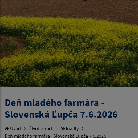
Deň mladého farmára -
Slovenská Ľupča 7.6.2026
Úvod
Život v obci
Aktuality
Deň mladého farmára - Slovenská Ľupča 7.6.2026