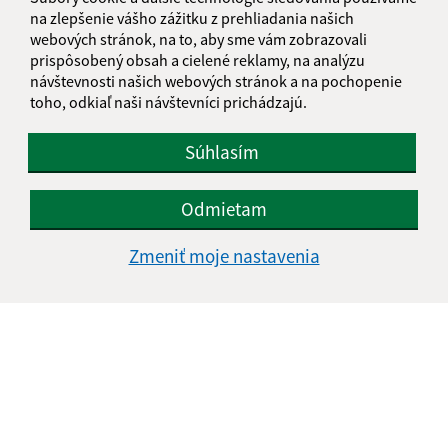
E-mailová adresa (povinné)
na zlepšenie vášho zážitku z prehliadania našich
webových stránok, na to, aby sme vám zobrazovali
prispôsobený obsah a cielené reklamy, na analýzu
návštevnosti našich webových stránok a na pochopenie
Text vašej správy (povinné)
toho, odkiaľ naši návštevníci prichádzajú.
Súhlasím
Odmietam
Zmeniť moje nastavenia
Oboznámil som sa so
spracúvaním osobných
údajov
Google reCaptcha Response
Odoslať správu
Úradné hodiny: