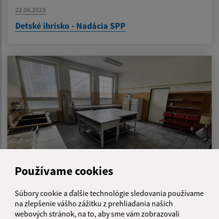
22.06.2023
Detské ihrisko - Nadácia SPP
Používame cookies
02.04.2023
Súbory cookie a ďalšie technológie sledovania používame
na zlepšenie vášho zážitku z prehliadania našich
Rekonštrukcia obecnej kuchyne
webových stránok, na to, aby sme vám zobrazovali