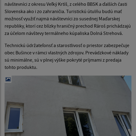
návštevníci z okresu Veľký Krtíš, z celého BBSK a ďalších časti
Slovenska ako i zo zahraničia. Turistickú útulňu budú mať
možnosť využiť najmä návštevníci zo susednej Maďarskej
republiky, ktorí cez blízky hraničný prechod Rároš prichádzajú
za účelom návštevy termálneho kúpaliska Dolná Strehová.
Technickú údržateľonsť a starostlivosť o priestor zabezpečuje
obec Bušince v rámci vlastných zdrojov. Prevádzkové náklady
sú minimálne, sú v plnej výške pokryté príjmami z predaja
tohto produktu.