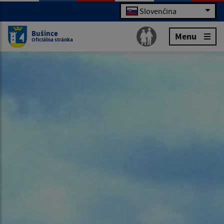
Slovenčina
Bušince
Menu
Oficiálna stránka