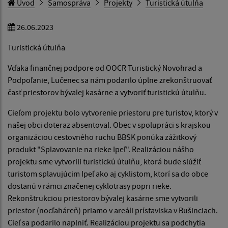
Úvod
Samospráva
Projekty
Turistická útulňa
26.06.2023
Turistická útulňa
Vďaka finančnej podpore od OOCR Turistický Novohrad a
Podpoľanie, Lučenec sa nám podarilo úplne zrekonštruovať
časť priestorov bývalej kasárne a vytvoriť turistickú útulňu.
Cieľom projektu bolo vytvorenie priestoru pre turistov, ktorý v
našej obci doteraz absentoval. Obec v spolupráci s krajskou
organizáciou cestovného ruchu BBSK ponúka zážitkový
produkt "Splavovanie na rieke Ipeľ". Realizáciou nášho
projektu sme vytvorili turistickú útulňu, ktorá bude slúžiť
turistom splavujúcim Ipeľ ako aj cyklistom, ktorí sa do obce
dostanú v rámci značenej cyklotrasy popri rieke.
Rekonštrukciou priestorov bývalej kasárne sme vytvorili
priestor (nocľaháreň) priamo v areáli prístaviska v Bušinciach.
Cieľ sa podarilo naplniť. Realizáciou projektu sa podchytia