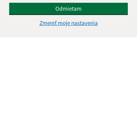
Našli ste na stránke chybu?
Napíšte nám
Odmietam
Napíšte nám:
Zmeniť moje nastavenia
Meno (povinné)
E-mailová adresa (povinné)
Text vašej správy (povinné)
Oboznámil som sa so
spracúvaním osobných