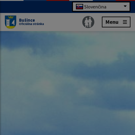
Slovenčina
Bušince
Menu
Oficiálna stránka