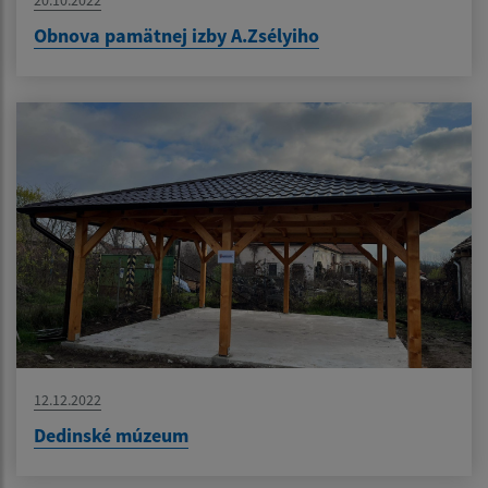
Obnova pamätnej izby A.Zsélyiho
12.12.2022
Dedinské múzeum