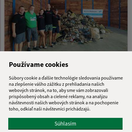
25.11.2022
Používame cookies
Čistenie rieky Ipeľ
Súbory cookie a ďalšie technológie sledovania používame
na zlepšenie vášho zážitku z prehliadania našich
webových stránok, na to, aby sme vám zobrazovali
1
2
3
>
prispôsobený obsah a cielené reklamy, na analýzu
návštevnosti našich webových stránok a na pochopenie
toho, odkiaľ naši návštevníci prichádzajú.
Je táto stránka užitočná?
Áno
Nie
Súhlasím
Boli tieto 
Boli 