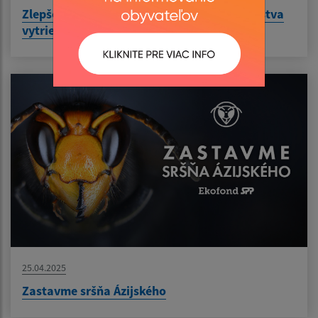
Zlepšenie efektivity zberu a zvýšenie množstva
vytriedených odpadov v obci Bušince
25.04.2025
Zastavme sršňa Ázijského