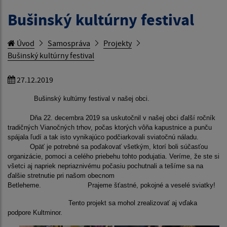
Bušinský kultúrny festival
Úvod
Samospráva
Projekty
Bušinský kultúrny festival
27.12.2019
Bušinský kultúrny festival v našej obci.
Dňa 22. decembra 2019 sa uskutočnil v našej obci ďalší ročník
tradičných Vianočných trhov, počas ktorých vôňa kapustnice a punču
spájala ľudí a tak isto vynikajúco podčiarkovali sviatočnú náladu.
Opäť je potrebné sa poďakovať všetkým, ktorí boli súčasťou
organizácie, pomoci a celého priebehu tohto podujatia. Veríme, že ste si
všetci aj napriek nepriaznivému počasiu pochutnali a tešíme sa na
ďalšie stretnutie pri našom obecnom
Betleheme. Prajeme šťastné, pokojné a veselé sviatky!
Tento projekt sa mohol zrealizovať aj vďaka
podpore Kultminor.