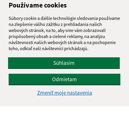
Používame cookies
Je táto stránka užitočná?
Áno
Nie
Boli tieto 
Boli 
Našli ste na stránke chybu?
Napíšte nám
Súbory cookie a ďalšie technológie sledovania používame
na zlepšenie vášho zážitku z prehliadania našich
webových stránok, na to, aby sme vám zobrazovali
Napíšte nám:
prispôsobený obsah a cielené reklamy, na analýzu
návštevnosti našich webových stránok a na pochopenie
Meno (povinné)
toho, odkiaľ naši návštevníci prichádzajú.
Súhlasím
E-mailová adresa (povinné)
Odmietam
Text vašej správy (povinné)
Zmeniť moje nastavenia