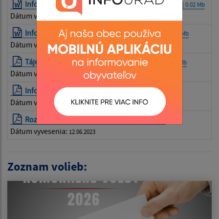
Informácia k žiadosti o voľbu elektronicky
| DOCX | 0.02 Mb
Dátum vyvesenia:
19.06.2023
Informácia k Žiadosti o voľbu poštou
| DOCX | 0.02 Mb
Dátum vyvesenia:
19.06.2023
Tájékoztató a választópolgár számára
| PDF | 0.22 Mb
Dátum vyvesenia:
19.06.2023
Informácia pre voliča
| PDF | 0.22 Mb
Dátum vyvesenia:
12.06.2023
Rozhodnutie o vyhlásení volieb
| PDF | 0.18 Mb
Dátum vyvesenia:
12.06.2023
Zoznam volieb: