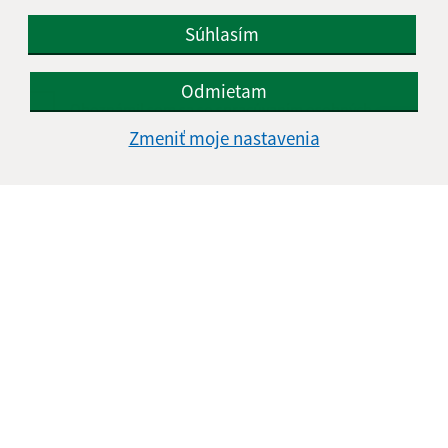
Súhlasím
Odmietam
Oboznámil som sa so
spracúvaním osobných
údajov
Zmeniť moje nastavenia
Google reCaptcha Response
Odoslať správu
Úradné hodiny:
Deň
Čas doobeda
Čas poobede
Pondelok:
08:00 - 12:00
12:30 - 15:30
Utorok:
08:00 - 12:00
12:30 - 15:30
Streda:
08:00 - 12:00
12:30 - 17:00
Štvrtok:
08:00 - 12:00
12:30 - 15:30