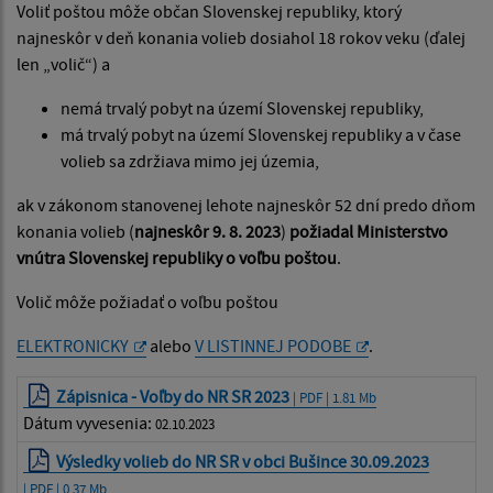
Voliť poštou môže občan Slovenskej republiky, ktorý
najneskôr v deň konania volieb dosiahol 18 rokov veku (ďalej
len „volič“) a
nemá trvalý pobyt na území Slovenskej republiky,
má trvalý pobyt na území Slovenskej republiky a v čase
volieb sa zdržiava mimo jej územia,
ak v zákonom stanovenej lehote najneskôr 52 dní predo dňom
konania volieb (
najneskôr 9. 8. 2023
)
požiadal Ministerstvo
vnútra Slovenskej republiky o voľbu poštou
.
Volič môže požiadať o voľbu poštou
ELEKTRONICKY
alebo
V LISTINNEJ PODOBE
.
Zápisnica - Voľby do NR SR 2023
| PDF | 1.81 Mb
Dátum vyvesenia:
02.10.2023
Výsledky volieb do NR SR v obci Bušince 30.09.2023
| PDF | 0.37 Mb