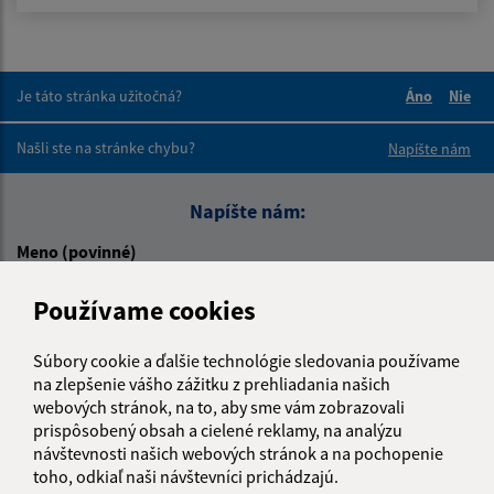
Je táto stránka užitočná?
Áno
Nie
Boli tieto 
Boli 
Našli ste na stránke chybu?
Napíšte nám
Napíšte nám:
Meno (povinné)
Používame cookies
E-mailová adresa (povinné)
Súbory cookie a ďalšie technológie sledovania používame
na zlepšenie vášho zážitku z prehliadania našich
webových stránok, na to, aby sme vám zobrazovali
prispôsobený obsah a cielené reklamy, na analýzu
Text vašej správy (povinné)
návštevnosti našich webových stránok a na pochopenie
toho, odkiaľ naši návštevníci prichádzajú.