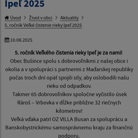
Ipeľ 2025
Úvod
Život v obci
Aktuality
5. ročník Veľké čistenie rieky Ipeľ 2025
10.08.2025
5. ročník Veľkého čistenia rieky Ipeľ je za nami!
Obec Bušince spolu s dobrovoľníkmi z našej obce i
okolia a v spolupráci s partnermi z Maďarskej republiky
počas troch dní opäť spojili sily, aby oslobodili našu
rieku od odpadkov.
Takmer 65 dobrovoľníkov spoločne vyčistilo úsek
Rároš – Vrbovka v dĺžke približne 32 riečnych
kilometrov!
Veľká vďaka patrí OZ VILLA Busan za spoluprácu a
Banskobystrickému samosprávnemu kraju za finančnú
podporu.