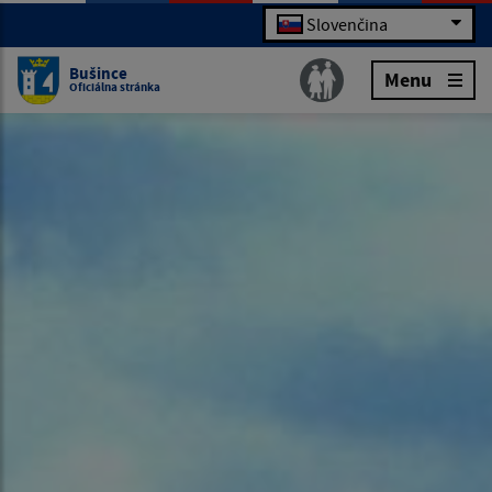
Slovenčina
Bušince
Menu
Oficiálna stránka