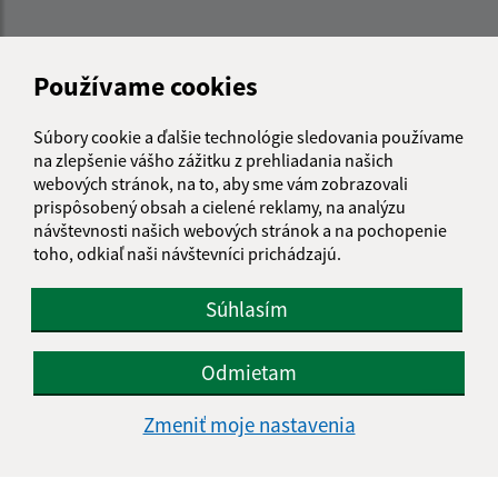
Používame cookies
Súbory cookie a ďalšie technológie sledovania používame
na zlepšenie vášho zážitku z prehliadania našich
webových stránok, na to, aby sme vám zobrazovali
prispôsobený obsah a cielené reklamy, na analýzu
návštevnosti našich webových stránok a na pochopenie
toho, odkiaľ naši návštevníci prichádzajú.
Súhlasím
Odmietam
Informácie o stránke:
Zmeniť moje nastavenia
Vyhlásenie o prístupnosti
Autorské práva
Ochrana osobných údajov