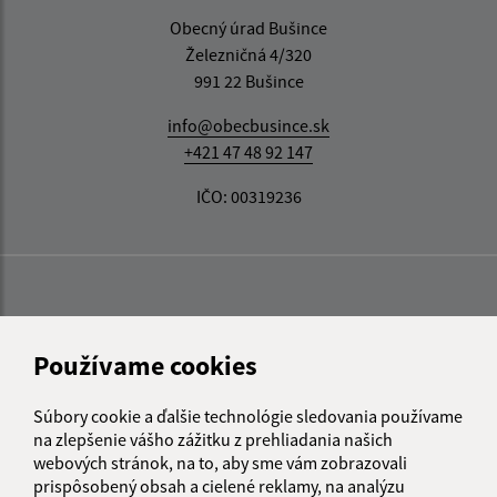
Obecný úrad Bušince
Železničná 4/320
991 22 Bušince
info@obecbusince.sk
+421 47 48 92 147
IČO: 00319236
Používame cookies
Súbory cookie a ďalšie technológie sledovania používame
na zlepšenie vášho zážitku z prehliadania našich
webových stránok, na to, aby sme vám zobrazovali
prispôsobený obsah a cielené reklamy, na analýzu