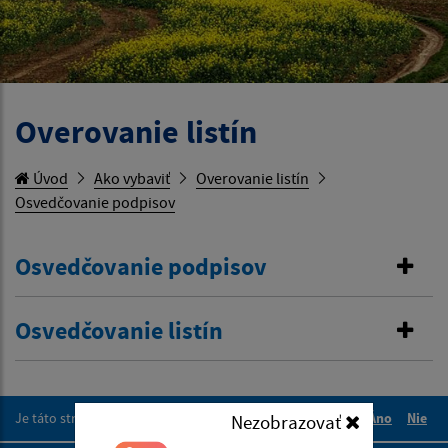
Overovanie listín
Úvod
Ako vybaviť
Overovanie listín
Osvedčovanie podpisov
Osvedčovanie podpisov
Osvedčovanie listín
Je táto stránka užitočná?
Áno
Nie
Nezobrazovať
Boli tieto 
Boli 