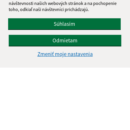
návštevnosti našich webových stránok a na pochopenie
toho, odkiaľ naši návštevníci prichádzajú.
Súhlasím
Informácie o stránke:
Odmietam
Vyhlásenie o prístupnosti
Autorské práva
Zmeniť moje nastavenia
Ochrana osobných údajov
Navigácia:
Vytlačiť aktuálnu stránku
Mapa stránok
Cookies
Rýchle odkazy:
Aktuality
História
Fotogaléria