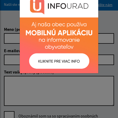
Našli ste na stránke chybu?
Napíšte nám
Napíšte nám:
Meno (povinné)
E-mailová adresa (povinné)
Text vašej správy (povinné)
Oboznámil som sa so
spracúvaním osobných