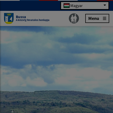
Magyar
Bussa
Menu
A község hivatalos honlapja