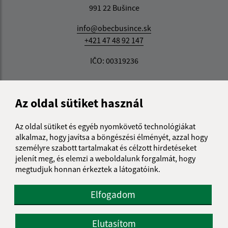
991 22 Bušince
info@obecbusince.sk
+421 47 48 92 147
IČO: 00319236
Az oldal sütiket használ
Az oldal sütiket és egyéb nyomkövető technológiákat
alkalmaz, hogy javítsa a böngészési élményét, azzal hogy
személyre szabott tartalmakat és célzott hirdetéseket
jelenít meg, és elemzi a weboldalunk forgalmát, hogy
megtudjuk honnan érkeztek a látogatóink.
Elfogadom
Elutasítom