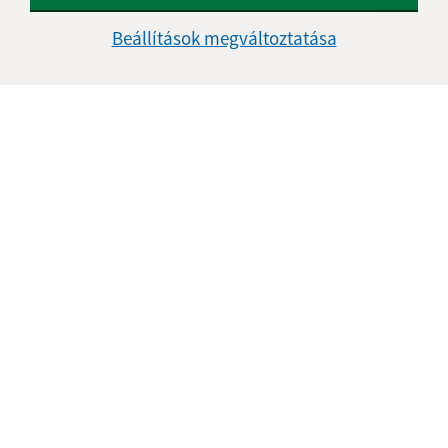
Beállítások megváltoztatása
Az oldalról:
Hozzáférhetőségi nyilatkozat
Szerzői jog
Személyes adatok védelme
Navigáció:
Nyomtatás
Honlap térkép
Sütik
Gyors linkek:
A mi falunk
A település történelme
Fotóalbum
Iskolaügy
Frissített: