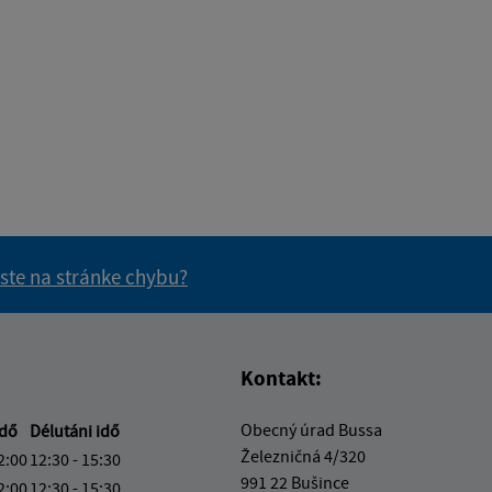
 ste na stránke chybu?
vás užitočné?
e pre vás užitočné?
Kontakt:
Obecný úrad Bussa
idő
Délutáni idő
Železničná 4/320
2:00
12:30 - 15:30
991 22 Bušince
2:00
12:30 - 15:30