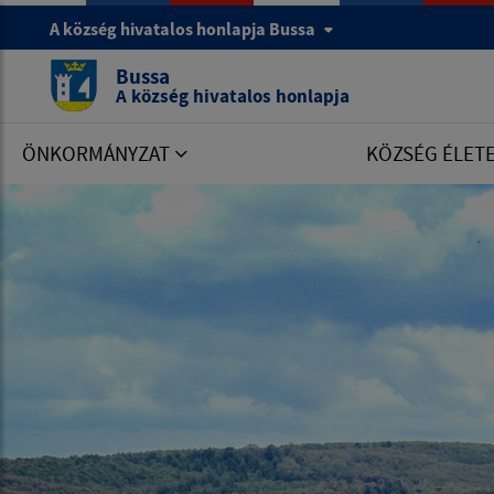
A község hivatalos honlapja Bussa
Bussa
A község hivatalos honlapja
ÖNKORMÁNYZAT
KÖZSÉG ÉLET