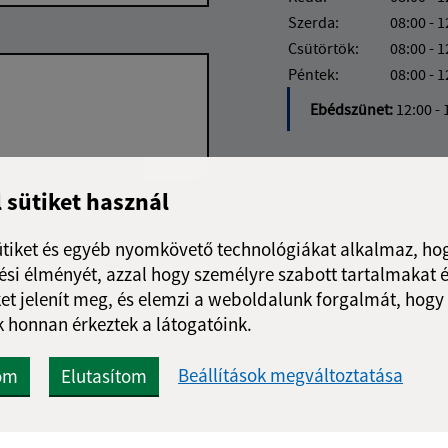
Szerda:
08:00 - 1
Csütörtök:
08:00 - 1
Péntek:
08:00 - 1
Ebédszünet:
12:00 - 
l sütiket használ
Google reCaptcha Response
Üzenet küldése
ütiket és egyéb nyomkövető technológiákat alkalmaz, hog
si élményét, azzal hogy személyre szabott tartalmakat é
et jelenít meg, és elemzi a weboldalunk forgalmát, hogy
 honnan érkeztek a látogatóink.
Beállítások megváltoztatása
om
Elutasítom