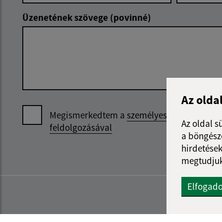
Üzenetének szövege (povinné)
Az olda
Megismerkedtem a
személyes adatok
Az oldal s
feldolgozásával
a böngészé
hirdetések
megtudjuk
Elfogad