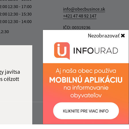
2:00
12:30 - 17:00
info@obecbusince.sk
2:00
12:30 - 15:30
+421 47 48 92 147
2:00
12:30 - 14:00
IČO: 00319236
12:30
Nezobrazovať
y javítsa
s célzott