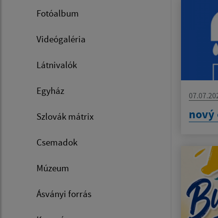
Fotóalbum
Videógaléria
Látnivalók
Egyház
07.07.20
nový 
Szlovák mátrix
Csemadok
Múzeum
Ásványi forrás