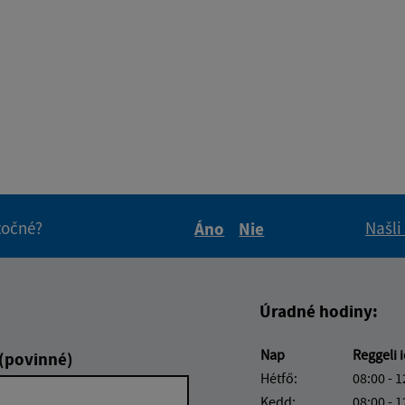
itočné?
Našli
Áno
Nie
Boli tieto informácie pre 
Boli tieto informáci
Úradné hodiny:
Nap
Reggeli 
 (povinné)
Hétfő:
08:00 - 1
Kedd:
08:00 - 1