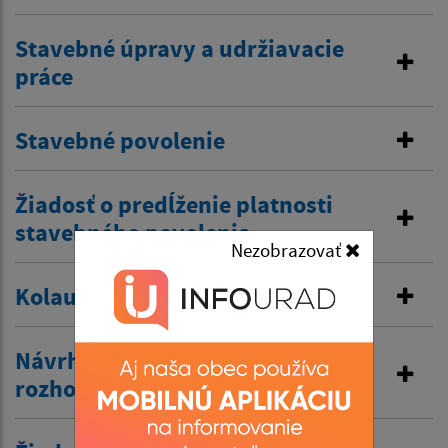
Stavebné úpravy a udržiavacie
práce
Stavebné povolenie
Žiadosť o predĺženie platnosti
stavebného povolenia
Nezobrazovať
Kolaudačné rozhodnutie
Návrh na vydanie územného
rozhodnutia