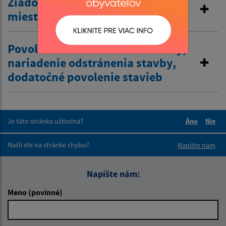
Žiadosť o zriadenie vjazdu
miestnej komunikácie
Povolenie na odstránenie stavby,
nariadenie odstránenia stavby,
dodatočné povolenie stavieb
Je táto stránka užitočná?
Áno
Nie
Boli tieto 
Boli 
Našli ste na stránke chybu?
Napíšte nám
Napíšte nám:
Meno (povinné)