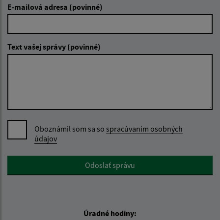
E-mailová adresa (povinné)
Text vašej správy (povinné)
Oboznámil som sa so
spracúvaním osobných
údajov
Google reCaptcha Response
Odoslať správu
Úradné hodiny: