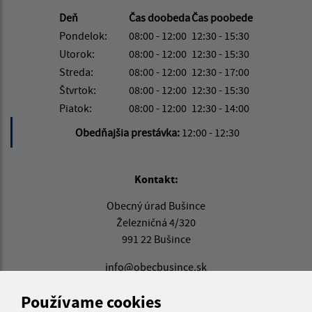
Deň
Čas doobeda
Čas poobede
Pondelok:
08:00 - 12:00
12:30 - 15:30
Utorok:
08:00 - 12:00
12:30 - 15:30
Streda:
08:00 - 12:00
12:30 - 17:00
Štvrtok:
08:00 - 12:00
12:30 - 15:30
Piatok:
08:00 - 12:00
12:30 - 14:00
Obedňajšia prestávka:
12:00 - 12:30
Kontakt:
Obecný úrad Bušince
Železničná 4/320
991 22 Bušince
info@obecbusince.sk
+421 47 48 92 147
Používame cookies
IČO: 00319236