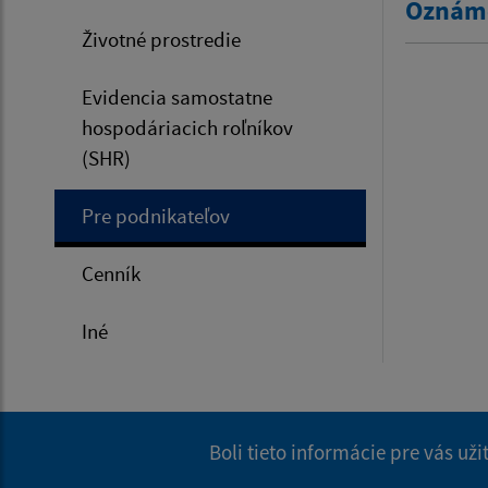
Oznáme
Životné prostredie
Evidencia samostatne
hospodáriacich roľníkov
(SHR)
Pre podnikateľov
Cenník
Iné
Boli tieto informácie pre vás už