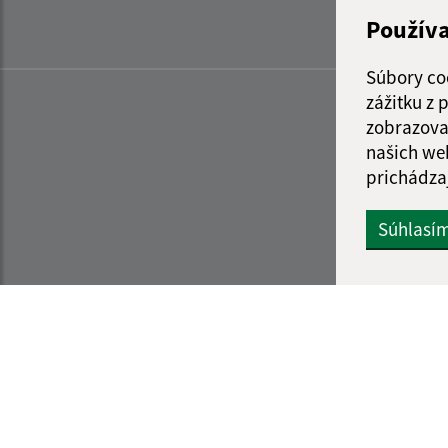
Použív
Súbory co
zážitku z
zobrazova
našich we
prichádza
Súhlasí
Informácie o stránke:
Navigácia: