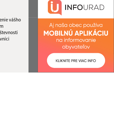
enie vášho
ám
števnosti
vníci
ované:
Správca obsahu: