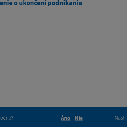
nie o ukončení podnikania
itočné?
Našli
Áno
Nie
Boli tieto informácie pre 
Boli tieto informáci