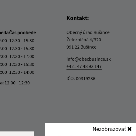
Kontakt:
Obecný úrad Bušince
beda
Čas poobede
Železničná 4/320
2:00
12:30 - 15:30
991 22 Bušince
2:00
12:30 - 15:30
2:00
12:30 - 17:00
info@obecbusince.sk
2:00
12:30 - 15:30
+421 47 48 92 147
2:00
12:30 - 14:00
IČO: 00319236
ka:
12:00 - 12:30
Nezobrazovať