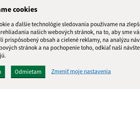
ame cookies
okie a ďalšie technológie sledovania používame na zlepš
 prehliadania našich webových stránok, na to, aby sme v
li prispôsobený obsah a cielené reklamy, na analýzu náv
bových stránok a na pochopenie toho, odkiaľ naši návšte
jú.
Zmeniť moje nastavenia
m
Odmietam
Rýchle odkazy:
Aktualiz