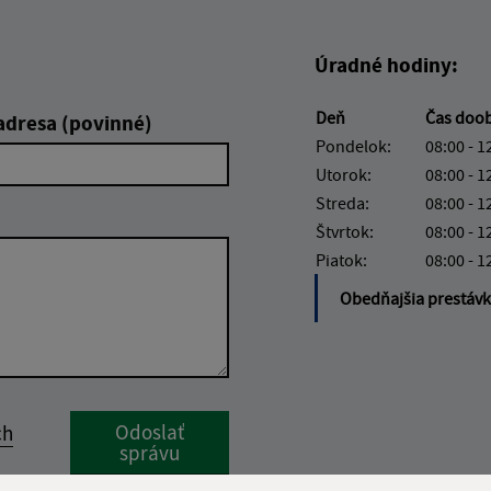
Úradné hodiny:
Deň
Čas doo
adresa (povinné)
Pondelok:
08:00 - 1
Utorok:
08:00 - 1
Streda:
08:00 - 1
Štvrtok:
08:00 - 1
Piatok:
08:00 - 1
Obedňajšia prestáv
Google reCaptcha Response
Odoslať
ch
správu