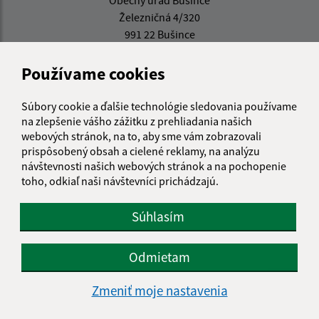
Obecný úrad Bušince
Železničná 4/320
991 22 Bušince
info@obecbusince.sk
Používame cookies
+421 47 48 92 147
Súbory cookie a ďalšie technológie sledovania používame
IČO: 00319236
na zlepšenie vášho zážitku z prehliadania našich
webových stránok, na to, aby sme vám zobrazovali
prispôsobený obsah a cielené reklamy, na analýzu
návštevnosti našich webových stránok a na pochopenie
toho, odkiaľ naši návštevníci prichádzajú.
Súhlasím
Odmietam
Zmeniť moje nastavenia