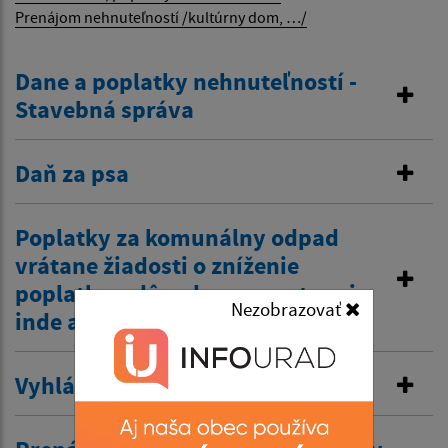
Prenájom nehnuteľností /kultúrny dom, …/
Dane a poplatky nehnuteľností -
Stavebná správa
Daň za psa
Poplatky za komunálny odpad
vrátane žiadosti o zníženie
poplatku z dôvodov zamestnania
Nezobrazovať
inde a tiež zťp atď.
Vyhlásenie v miestnom rozhlase