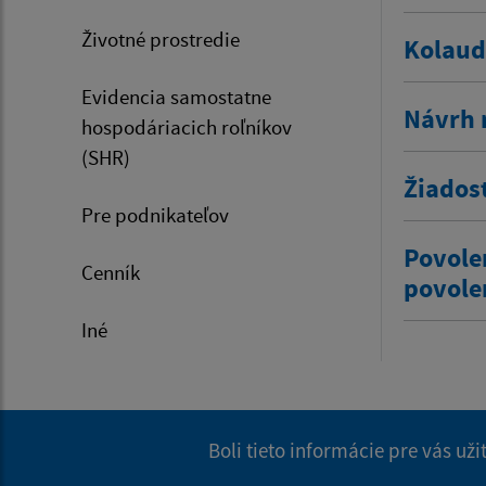
Životné prostredie
Kolaud
Evidencia samostatne
Návrh 
hospodáriacich roľníkov
(SHR)
Žiados
Pre podnikateľov
Povole
Cenník
povole
Iné
Boli tieto informácie pre vás už