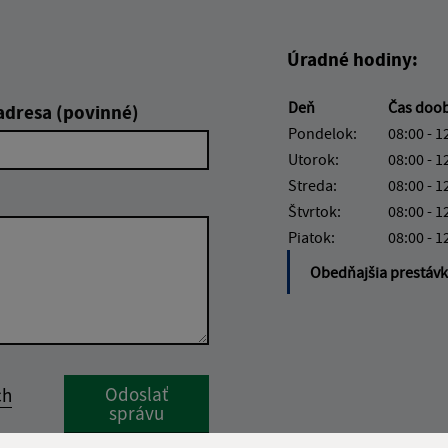
Úradné hodiny:
Deň
Čas doo
adresa (povinné)
Pondelok:
08:00 - 1
Utorok:
08:00 - 1
Streda:
08:00 - 1
Štvrtok:
08:00 - 1
Piatok:
08:00 - 1
Obedňajšia prestáv
Google reCaptcha Response
Odoslať
ch
správu