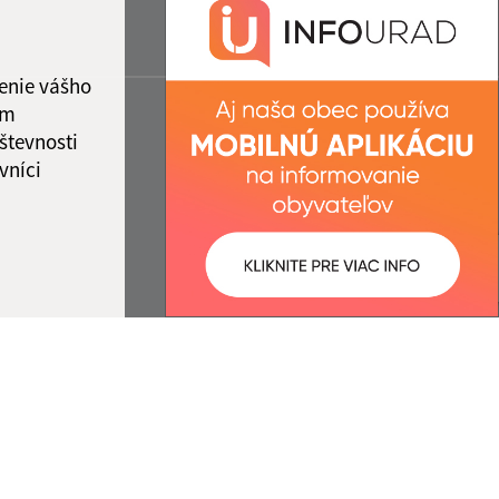
enie vášho
ám
števnosti
vníci
ované:
Správca obsahu: