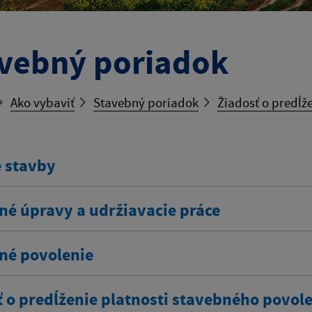
vebný poriadok
Ako vybaviť
Stavebný poriadok
Žiadosť o predĺž
 stavby
né úpravy a udržiavacie práce
né povolenie
ť o predĺženie platnosti stavebného povol