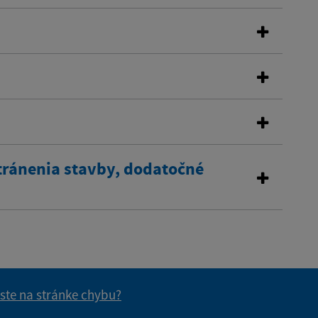
tránenia stavby, dodatočné
 ste na stránke chybu?
vás užitočné?
e pre vás užitočné?