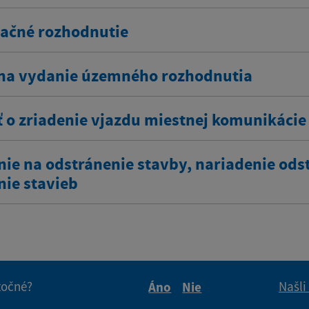
ačné rozhodnutie
na vydanie územného rozhodnutia
ť o zriadenie vjazdu miestnej komunikácie
nie na odstránenie stavby, nariadenie ods
nie stavieb
itočné?
Našli
Áno
Nie
Boli tieto informácie pre 
Boli tieto informáci