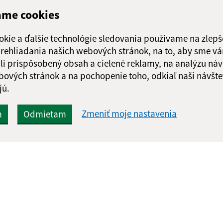
ame cookies
okie a ďalšie technológie sledovania používame na zlepš
 prehliadania našich webových stránok, na to, aby sme v
li prispôsobený obsah a cielené reklamy, na analýzu náv
bových stránok a na pochopenie toho, odkiaľ naši návšte
jú.
Zmeniť moje nastavenia
m
Odmietam
Rýchle odkazy:
Aktualiz