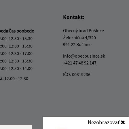
Kontakt:
Obecný úrad Bušince
beda
Čas poobede
Železničná 4/320
2:00
12:30 - 15:30
991 22 Bušince
2:00
12:30 - 15:30
2:00
12:30 - 17:00
info@obecbusince.sk
2:00
12:30 - 15:30
+421 47 48 92 147
2:00
12:30 - 14:00
IČO: 00319236
ka:
12:00 - 12:30
Nezobrazovať