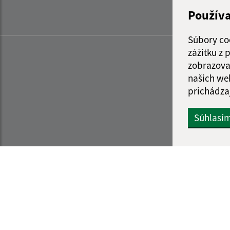
Použív
Súbory co
zážitku z
zobrazova
našich we
prichádza
Súhlasí
Informácie o stránke:
Navigácia: