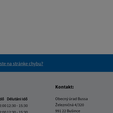
 ste na stránke chybu?
vás užitočné?
e pre vás užitočné?
Kontakt:
Obecný úrad Bussa
idő
Délutáni idő
Železničná 4/320
2:00
12:30 - 15:30
991 22 Bušince
2:00
12:30 - 15:30