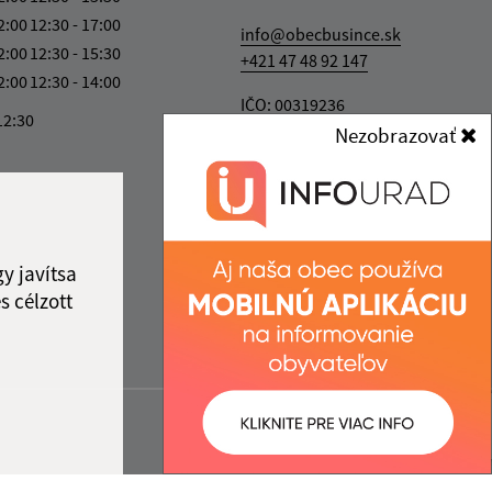
2:00
12:30 - 17:00
info@obecbusince.sk
2:00
12:30 - 15:30
+421 47 48 92 147
2:00
12:30 - 14:00
IČO: 00319236
12:30
Nezobrazovať
y javítsa
s célzott