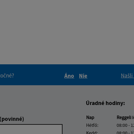
itočné?
Našli
Áno
Nie
Boli tieto informácie pre 
Boli tieto informáci
Úradné hodiny:
Nap
Reggeli 
 (povinné)
Hétfő:
08:00 - 1
Kedd:
08:00 - 1