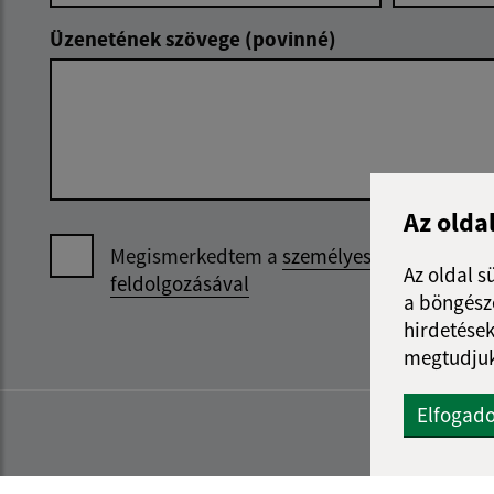
Üzenetének szövege (povinné)
Az olda
Megismerkedtem a
személyes adatok
Az oldal s
feldolgozásával
a böngészé
hirdetések
megtudjuk
Elfogad