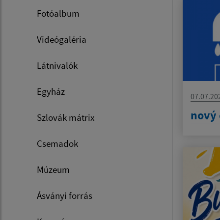
Fotóalbum
Videógaléria
Látnivalók
Egyház
07.07.20
nový 
Szlovák mátrix
Csemadok
Múzeum
Ásványi forrás