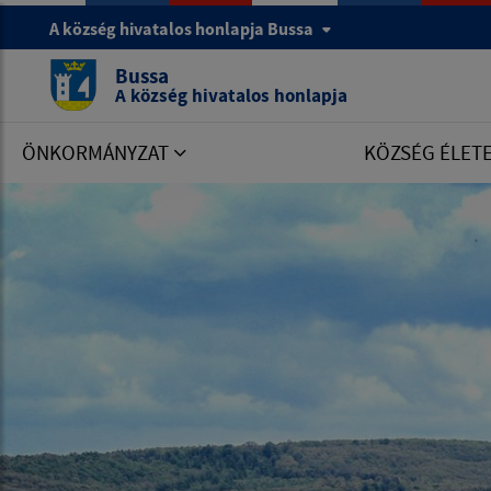
A község hivatalos honlapja Bussa
Bussa
A község hivatalos honlapja
ÖNKORMÁNYZAT
KÖZSÉG ÉLET