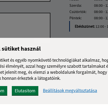
Szerda:
08:00 - 1
Csütörtök:
08:00 - 1
Péntek:
08:00 - 1
Ebédszünet:
12:00 - 
l sütiket használ
Google reCaptcha Response
Üzenet küldése
ütiket és egyéb nyomkövető technológiákat alkalmaz, hog
si élményét, azzal hogy személyre szabott tartalmakat é
et jelenít meg, és elemzi a weboldalunk forgalmát, hogy
 honnan érkeztek a látogatóink.
Beállítások megváltoztatása
om
Elutasítom