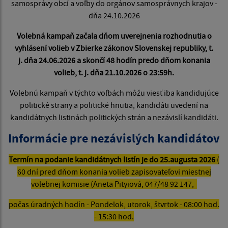
samosprávy obcí a voľby do orgánov samosprávnych krajov -
dňa 24.10.2026
Volebná kampaň začala dňom uverejnenia rozhodnutia o
vyhlásení volieb v Zbierke zákonov Slovenskej republiky, t.
j. dňa 24.06.2026 a skončí 48 hodín predo dňom konania
volieb, t. j. dňa 21.10.2026 o 23:59h.
Volebnú kampaň v týchto voľbách môžu viesť iba kandidujúce
politické strany a politické hnutia, kandidáti uvedení na
kandidátnych listinách politických strán a nezávislí kandidáti.
Informácie pre nezávislých kandidátov
Termín na podanie kandidátnych listín je do 25.augusta 2026
(
60 dní pred dňom konania volieb zapisovateľovi miestnej
volebnej komisie (Aneta Pityiová, 047/48 92 147,
počas úradných hodín - Pondelok, utorok, štvrtok - 08:00 hod.
- 15:30 hod.