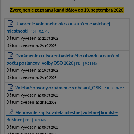
Zverejnenie zoznamu kandidátov do 19. septembra 2026.
Utvorenie volebného okrsku a určenie volebnej
miestnosti
| PDF | 0.1 Mb
Dátum vyvesenia:
22.07.2026
Dátum zvesenia:
25.10.2026
Oznámenie o utvorení volebného obvodu a o určení
počtu poslancov_voľby OSO 2026
| PDF | 0.11 Mb
Dátum vyvesenia:
10.07.2026
Dátum zvesenia:
25.10.2026
Volebné obvody oznámenie s obcami_OSK
| PDF | 0.26 Mb
Dátum vyvesenia:
09.07.2026
Dátum zvesenia:
25.10.2026
Menovanie zapisovateľa miestnej volebnej komisie-
Bušince
| PDF | 0.09 Mb
Dátum vyvesenia:
09.07.2026