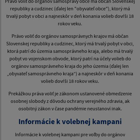
Právo voliť do orgánov samosprávy obce má občan Slovenskej
republiky a cudzinec (ďalej len "obyvateľ obce"), ktorý má
trvalý pobyt v obci a najneskôr v deň konania volieb dovŕši 18
rokov veku.
Právo voliť do orgánov samosprávnych krajov má občan
Slovenskej republiky a cudzinec, ktorý má trvalý pobyt v obci,
ktorá patrí do územia samosprávneho kraja, alebo má trvalý
pobyt vo vojenskom obvode, ktorý patrí na účely volieb do
orgánov samosprávneho kraja do jeho územia (ďalej len
„obyvateľ samosprávneho kraja”) a najneskôr v deň konania
volieb dovŕši 18 rokov veku.
Prekážkou práva voliť je zákonom ustanovené obmedzenie
osobnej slobody z dôvodu ochrany verejného zdravia, ak
osobitný zákon v čase pandémie neustanoví inak.
Informácie k volebnej kampani
Informácie k volebnej kampani pre voľby do orgánov