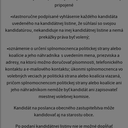
pripojené
•vlastnoručne podpísané vyhlásenie každého kandidáta
uvedeného na kandidátnej listine, že súhlasí so svojou
kandidatúrou, nekandiduje na inej kandidátnej listine a nemá
prekážky práva byť volený;
•oznámenie o určení splnomocnenca politickej strany alebo
koalície a jeho náhradníka s uvedením mena, priezviska a
adresy, na ktorú možno doručovať písomnosti, telefonického
kontaktu a e-mailového kontaktu; úkonmi splnomocnenca vo
volebných veciach je politická strana alebo koalícia viazaná,
pričom splnomocnencom politickej strany alebo koalície ani
jeho náhradníkom nemôže byť kandidát ani zapisovateľ
miestnej volebnej komisie.
Kandidát na poslanca obecného zastupiteľstva môže
kandidovať aj na starostu obce.
Po podaní kandidátnej listiny nie je možné dopĺňať