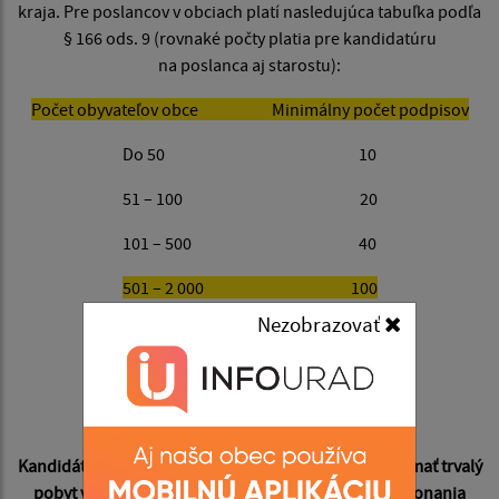
kraja. Pre poslancov v obciach platí nasledujúca tabuľka podľa
§ 166 ods. 9 (rovnaké počty platia pre kandidatúru
na poslanca aj starostu):
Počet obyvateľov obce Minimálny počet podpisov
Do 50 10
51 – 100 20
101 – 500 40
501 – 2 000 100
Nezobrazovať
2 001 – 20 000 200
20 001 – 100 000 500
Nad 100 000 1 000
Kandidát na poslanca obecného zastupiteľstva musí mať trvalý
pobyt v obci, v ktorej kandiduje a najneskôr v deň konania