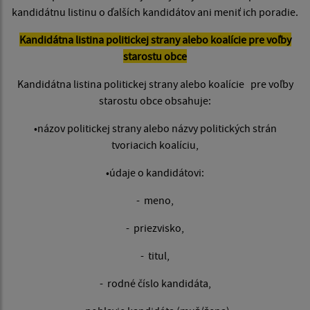
kandidátnu listinu o ďalších kandidátov ani meniť ich poradie.
Kandidátna listina politickej strany alebo koalície pre voľby
starostu obce
Kandidátna listina politickej strany alebo koalície pre voľby
starostu obce obsahuje:
•názov politickej strany alebo názvy politických strán
tvoriacich koalíciu,
•údaje o kandidátovi:
- meno,
- priezvisko,
- titul,
- rodné číslo kandidáta,