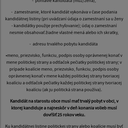
- pohlavie kandidáta (muž/žena),
- zamestnanie, ktoré kandidát vykonáva v čase podania
kandidátnej listiny (pri uvádzaní údaja o zamestnaní sa u ženy
- kandidátky použije prechyľovanie); údaj o zamestnaní
nesmie obsahovať žiadne vlastné mená alebo ich skratky,
- adresu trvalého pobytu kandidáta
•meno, priezvisko, funkciu, podpis osoby oprávnenej konať v
mene politickej strany a odtlačok pečiatky politickej strany; v
prípade koalície meno, priezvisko, funkciu, podpis osoby
oprávnenej konať v mene každej politickej strany tvoriacej
koalíciu a odtlačok pečiatky každej politickej strany tvoriacej
koalíciu (ak ju politická strana používa).
Kandidát na starostu obce musí mať trvalý pobyt v obci, v
ktorej kandiduje a najneskôr v deň konania volieb musí
dovŕšiť 25 rokov veku.
Ku kandidátnej listine politickej strany alebo koalície musí byť