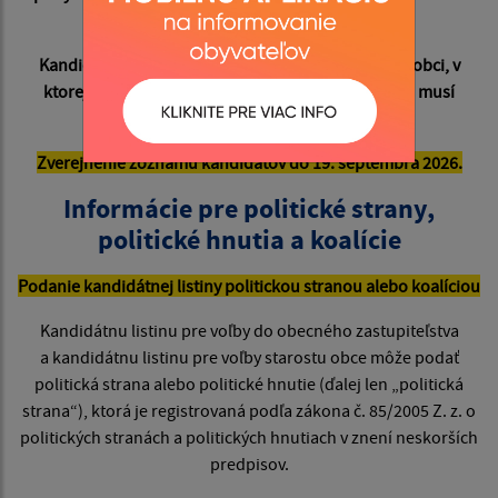
volieb musí dovŕšiť 18 rokov veku.
Kandidát na starostu obce musí mať trvalý pobyt v obci, v
ktorej kandiduje a najneskôr v deň konania volieb musí
dovŕšiť 25 rokov veku.
Zverejnenie zoznamu kandidátov do 19. septembra 2026.
Informácie pre politické strany,
politické hnutia a koalície
Podanie kandidátnej listiny politickou stranou alebo koalíciou
Kandidátnu listinu pre voľby do obecného zastupiteľstva
a kandidátnu listinu pre voľby starostu obce môže podať
politická strana alebo politické hnutie (ďalej len „politická
strana“), ktorá je registrovaná podľa zákona č. 85/2005 Z. z. o
politických stranách a politických hnutiach v znení neskorších
predpisov.