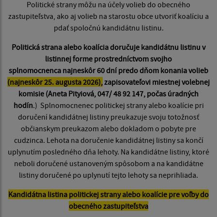
Politické strany môžu na účely volieb do obecného
zastupiteľstva, ako aj volieb na starostu obce utvoriť koalíciu a
pdať spoločnú kandidátnu listinu.
Politická strana alebo koalícia doručuje kandidátnu listinu v
listinnej forme prostredníctvom svojho
splnomocnenca najneskôr 60 dní predo dňom konania volieb
(najneskôr 25. augusta 2026),
zapisovateľovi miestnej volebnej
komisie (Aneta Pityiová, 047/ 48 92 147, počas úradných
hodín
.) Splnomocnenec politickej strany alebo koalície pri
doručení kandidátnej listiny preukazuje svoju totožnosť
občianskym preukazom alebo dokladom o pobyte pre
cudzinca. Lehota na doručenie kandidátnej listiny sa končí
uplynutím posledného dňa lehoty. Na kandidátne listiny, ktoré
neboli doručené ustanoveným spôsobom a na kandidátne
listiny doručené po uplynutí tejto lehoty sa neprihliada.
Kandidátna listina politickej strany alebo koalície pre voľby do
obecného zastupiteľstva