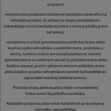
pripojené
•vlastnoručne podpísané vyhlásenie kandidáta uvedeného na
kandidátnej listine, že súhlasí so svojou kandidatúrou,
nekandiduje na inej kandidátnej listine a nemá prekážky práva
byť volený;
•oznámenie o určení splnomocnenca politickej strany alebo
koalície a jeho náhradníka s uvedením mena, priezviska a
adresy, na ktorú možno doručovať písomnosti; úkonmi
splnomocnenca vo volebných veciach je politická strana alebo
koalícia viazaná, pričom splnomocnencom politickej strany
alebo koalície ani jeho náhradníkom nemôže byť kandidát ani
zapisovateľ miestnej volebnej komisie.
Politická strana alebo koalícia môže na kandidátnej
listine uviesť iba jedného kandidáta.
Kandidát na starostu obce môže kandidovať aj na poslanca
obecného zastupiteľstva.