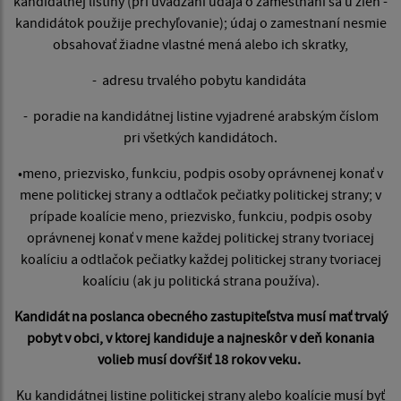
kandidátnej listiny (pri uvádzaní údaja o zamestnaní sa u žien -
kandidátok použije prechyľovanie); údaj o zamestnaní nesmie
obsahovať žiadne vlastné mená alebo ich skratky,
- adresu trvalého pobytu kandidáta
- poradie na kandidátnej listine vyjadrené arabským číslom
pri všetkých kandidátoch.
•meno, priezvisko, funkciu, podpis osoby oprávnenej konať v
mene politickej strany a odtlačok pečiatky politickej strany; v
prípade koalície meno, priezvisko, funkciu, podpis osoby
oprávnenej konať v mene každej politickej strany tvoriacej
koalíciu a odtlačok pečiatky každej politickej strany tvoriacej
koalíciu (ak ju politická strana používa).
Kandidát na poslanca obecného zastupiteľstva musí mať trvalý
pobyt v obci, v ktorej kandiduje a najneskôr v deň konania
volieb musí dovŕšiť 18 rokov veku.
Ku kandidátnej listine politickej strany alebo koalície musí byť