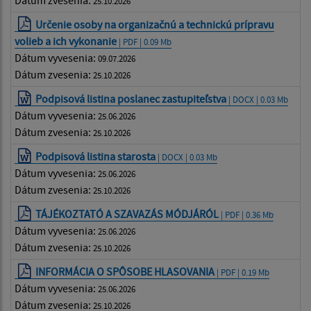
Dátum zvesenia:
25.10.2026
Určenie osoby na organizačnú a technickú prípravu
volieb a ich vykonanie
| PDF | 0.09 Mb
Dátum vyvesenia:
09.07.2026
Dátum zvesenia:
25.10.2026
Podpisová listina poslanec zastupiteľstva
| DOCX | 0.03 Mb
Dátum vyvesenia:
25.06.2026
Dátum zvesenia:
25.10.2026
Podpisová listina starosta
| DOCX | 0.03 Mb
Dátum vyvesenia:
25.06.2026
Dátum zvesenia:
25.10.2026
TÁJÉKOZTATÓ A SZAVAZÁS MÓDJÁRÓL
| PDF | 0.36 Mb
Dátum vyvesenia:
25.06.2026
Dátum zvesenia:
25.10.2026
INFORMÁCIA O SPÔSOBE HLASOVANIA
| PDF | 0.19 Mb
Dátum vyvesenia:
25.06.2026
Dátum zvesenia:
25.10.2026