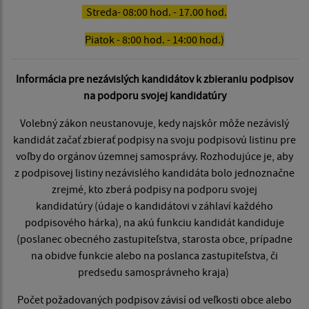
Streda- 08:00 hod. - 17.00 hod.
Piatok - 8:00 hod. - 14:00 hod.)
Informácia pre nezávislých kandidátov k zbieraniu podpisov
na podporu svojej kandidatúry
Volebný zákon neustanovuje, kedy najskôr môže nezávislý
kandidát začať zbierať podpisy na svoju podpisovú listinu pre
voľby do orgánov územnej samosprávy. Rozhodujúce je, aby
z podpisovej listiny nezávislého kandidáta bolo jednoznačne
zrejmé, kto zberá podpisy na podporu svojej
kandidatúry (údaje o kandidátovi v záhlaví každého
podpisového hárka), na akú funkciu kandidát kandiduje
(poslanec obecného zastupiteľstva, starosta obce, prípadne
na obidve funkcie alebo na poslanca zastupiteľstva, či
predsedu samosprávneho kraja)
Počet požadovaných podpisov závisí od veľkosti obce alebo