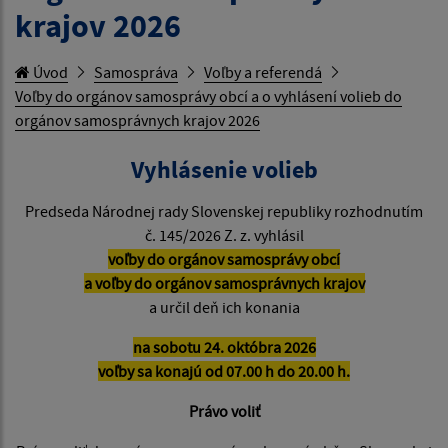
krajov 2026
Úvod
Samospráva
Voľby a referendá
Voľby do orgánov samosprávy obcí a o vyhlásení volieb do
orgánov samosprávnych krajov 2026
Vyhlásenie volieb
Predseda Národnej rady Slovenskej republiky rozhodnutím
č. 145/2026 Z. z. vyhlásil
voľby do orgánov samosprávy obcí
a voľby do orgánov samosprávnych krajov
a určil deň ich konania
na sobotu 24. októbra 2026
voľby sa konajú od 07.00 h do 20.00 h.
Právo voliť