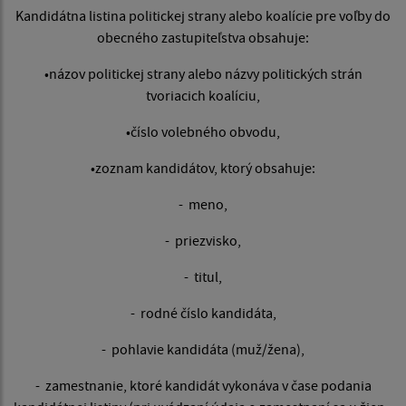
Kandidátna listina politickej strany alebo koalície pre voľby do
obecného zastupiteľstva obsahuje:
•názov politickej strany alebo názvy politických strán
tvoriacich koalíciu,
•číslo volebného obvodu,
•zoznam kandidátov, ktorý obsahuje:
- meno,
- priezvisko,
- titul,
- rodné číslo kandidáta,
- pohlavie kandidáta (muž/žena),
- zamestnanie, ktoré kandidát vykonáva v čase podania