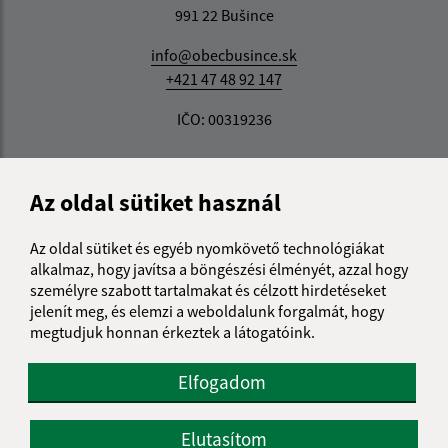
991 22 Bušince
info@obecbusince.sk
+421 47 48 92 147
IČO: 00319236
Az oldal sütiket használ
Az oldal sütiket és egyéb nyomkövető technológiákat
alkalmaz, hogy javítsa a böngészési élményét, azzal hogy
személyre szabott tartalmakat és célzott hirdetéseket
jelenít meg, és elemzi a weboldalunk forgalmát, hogy
megtudjuk honnan érkeztek a látogatóink.
Elfogadom
Elutasítom