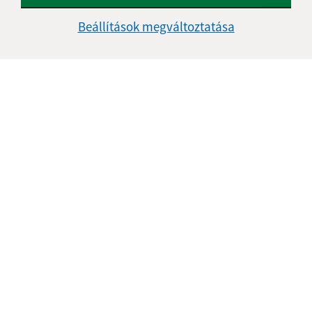
Beállítások megváltoztatása
Az oldalról:
Hozzáférhetőségi nyilatkozat
Szerzői jog
Személyes adatok védelme
Navigáció:
Nyomtatás
Honlap térkép
Sütik
Gyors linkek:
A mi falunk
A település történelme
Fotóalbum
Iskolaügy
Frissített: