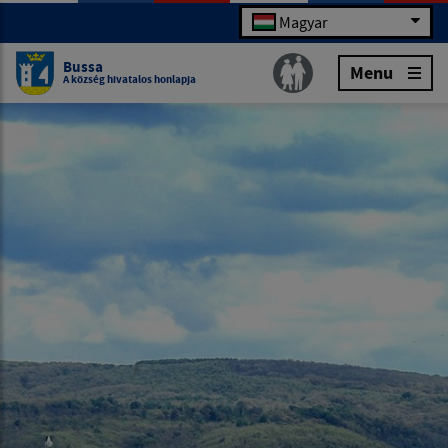
Magyar
Bussa
Menu
A község hivatalos honlapja