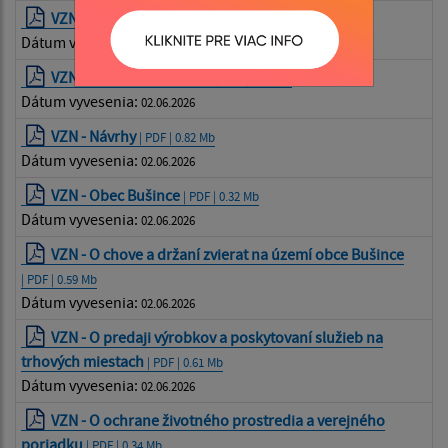
VZN
| PDF | 1.47 Mb
Dátum vyvesenia:
02.06.2026
VZN - Požiarny poriadok
| PDF | 7.43 Mb
Dátum vyvesenia:
02.06.2026
VZN - Návrhy
| PDF | 0.82 Mb
Dátum vyvesenia:
02.06.2026
VZN - Obec Bušince
| PDF | 0.32 Mb
Dátum vyvesenia:
02.06.2026
VZN - O chove a držaní zvierat na území obce Bušince
| PDF | 0.59 Mb
Dátum vyvesenia:
02.06.2026
VZN - O predaji výrobkov a poskytovaní služieb na
trhových miestach
| PDF | 0.61 Mb
Dátum vyvesenia:
02.06.2026
VZN - O ochrane životného prostredia a verejného
poriadku
| PDF | 0.34 Mb