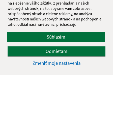
na zlepšenie vášho zážitku z prehliadania našich
Kontakt:
webových stránok, na to, aby sme vám zobrazovali
prispôsobený obsah a cielené reklamy, na analýzu
Obecný úrad Bušince
návštevnosti našich webových stránok a na pochopenie
Železničná 4/320
toho, odkiaľ naši návštevníci prichádzajú.
991 22 Bušince
Súhlasím
info@obecbusince.sk
+421 47 48 92 147
Odmietam
IČO: 00319236
Zmeniť moje nastavenia