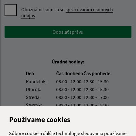
Oboznámil som sa so
spracúvaním osobných
údajov
Google reCaptcha Response
Odoslať správu
Úradné hodiny:
Deň
Čas doobeda
Čas poobede
Pondelok:
08:00 - 12:00
12:30 - 15:30
Utorok:
08:00 - 12:00
12:30 - 15:30
Streda:
08:00 - 12:00
12:30 - 17:00
Štvrtok:
08:00 - 12:00
12:30 - 15:30
Piatok:
08:00 - 12:00
12:30 - 14:00
Používame cookies
Obedňajšia prestávka:
12:00 - 12:30
Súbory cookie a ďalšie technológie sledovania používame