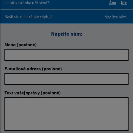
Je táto stránka užitočná?
Áno
Nie
Boli tieto 
Boli 
Našli ste na stránke chybu?
Napíšte nám
Napíšte nám:
Meno (povinné)
E-mailová adresa (povinné)
Text vašej správy (povinné)