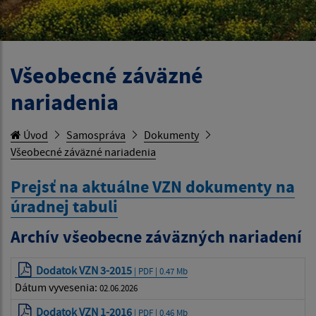
Všeobecné záväzné
nariadenia
Úvod
Samospráva
Dokumenty
Všeobecné záväzné nariadenia
Prejsť na aktuálne VZN dokumenty na
úradnej tabuli
Archív všeobecne záväzných nariadení
Dodatok VZN 3-2015
| PDF | 0.47 Mb
Dátum vyvesenia:
02.06.2026
Dodatok VZN 1-2016
| PDF | 0.46 Mb