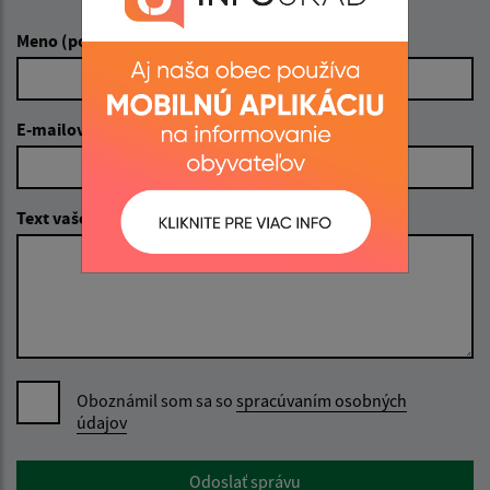
Napíšte nám:
Meno (povinné)
E-mailová adresa (povinné)
Text vašej správy (povinné)
Oboznámil som sa so
spracúvaním osobných
údajov
Google reCaptcha Response
Odoslať správu