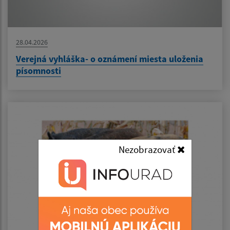
28.04.2026
Verejná vyhláška- o oznámení miesta uloženia
písomnosti
Nezobrazovať