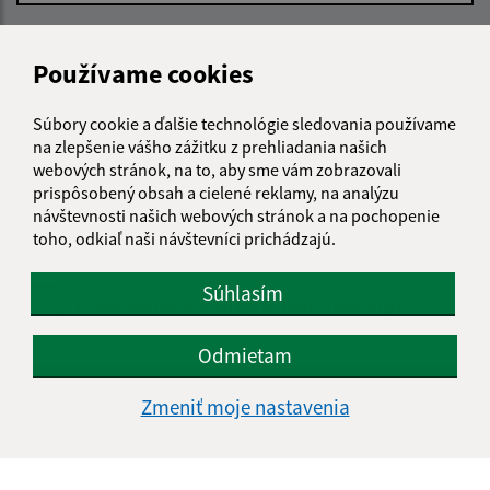
E-mailová adresa (povinné)
Používame cookies
Text vašej správy (povinné)
Súbory cookie a ďalšie technológie sledovania používame
na zlepšenie vášho zážitku z prehliadania našich
webových stránok, na to, aby sme vám zobrazovali
prispôsobený obsah a cielené reklamy, na analýzu
návštevnosti našich webových stránok a na pochopenie
toho, odkiaľ naši návštevníci prichádzajú.
Súhlasím
Oboznámil som sa so
spracúvaním osobných
údajov
Odmietam
Google reCaptcha Response
Odoslať správu
Zmeniť moje nastavenia