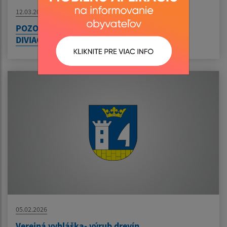
12.03.2026
POZOR! OBLASŤ S INTENZÍVNYM LOVOM
DIVIAČEJ ZVERI
05.02.2026
Verejná vyhláška- výrub drevín