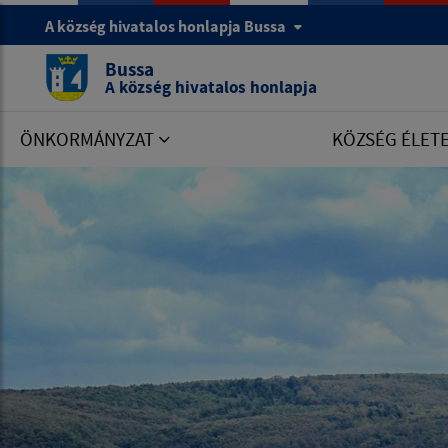
A község hivatalos honlapja Bussa
Bussa
A község hivatalos honlapja
ÖNKORMÁNYZAT
KÖZSÉG ÉLET