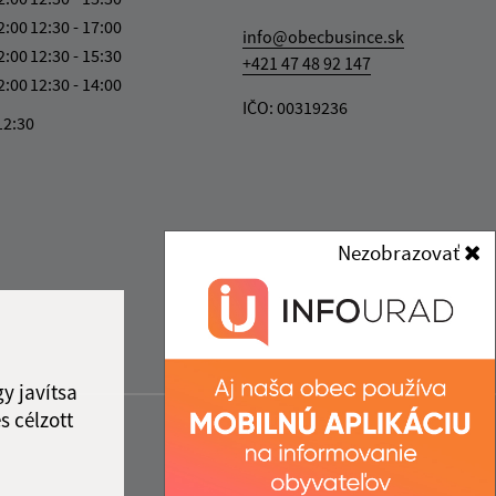
2:00
12:30 - 17:00
info@obecbusince.sk
2:00
12:30 - 15:30
+421 47 48 92 147
2:00
12:30 - 14:00
IČO: 00319236
12:30
Nezobrazovať
y javítsa
s célzott