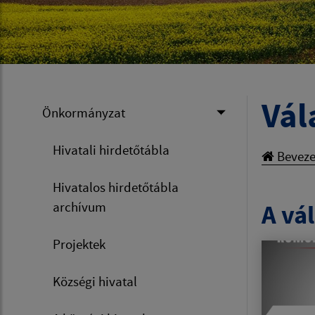
Vál
Önkormányzat
Hivatali hirdetőtábla
Beveze
Hivatalos hirdetőtábla
archívum
A vál
Projektek
Községi hivatal