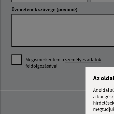
Üzenetének szövege (povinné)
Megismerkedtem a
személyes adatok
feldolgozásával
Az olda
Az oldal s
a böngészé
hirdetések
megtudjuk