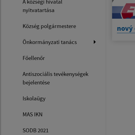
A községi hivatal
nyitvatartása
Község polgármestere
nový 
Önkormányzati tanács
Főellenőr
Antiszociális tevékenységek
bejelentése
Iskolaügy
MAS IKN
SODB 2021