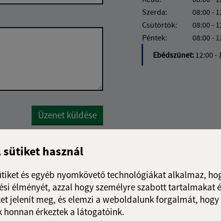
Szerda:
08:00 - 1
Csütörtök:
08:00 - 1
Péntek:
08:00 - 1
Ebédszünet:
12:00 - 
Google reCaptcha Response
Üzenet küldése
l sütiket használ
ütiket és egyéb nyomkövető technológiákat alkalmaz, hog
si élményét, azzal hogy személyre szabott tartalmakat é
et jelenít meg, és elemzi a weboldalunk forgalmát, hogy
 honnan érkeztek a látogatóink.