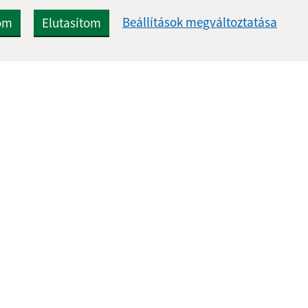
Beállítások megváltoztatása
om
Elutasítom
Gyors linkek:
Frissített
A mi falunk
07.08.2026 0
A település történelme
RSS
Fotóalbum
Iskolaügy