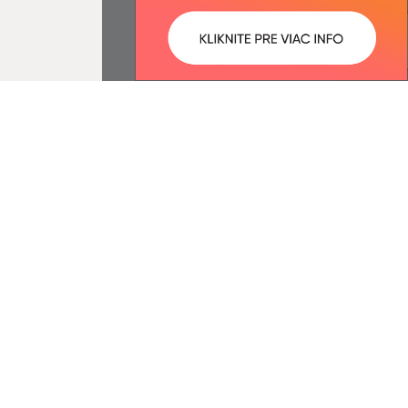
:
Správca obsahu:
8:15 óra.
A tartalomkezelő a falu Bussa.
A
Egységes Tervezési
Kézikönyvvel összhangban
készült Elektronikus
szolgáltatások.