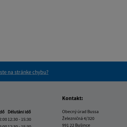
 ste na stránke chybu?
vás užitočné?
e pre vás užitočné?
Kontakt:
Obecný úrad Bussa
idő
Délutáni idő
Železničná 4/320
2:00
12:30 - 15:30
991 22 Bušince
2:00
12:30 - 15:30