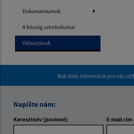
Dokumentumok
A község szimbólumai
Választások
Boli tieto informácie pre vás už
Napíšte nám:
Keresztnév (povinné)
E-mail cím