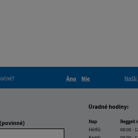
itočné?
Našli
Áno
Nie
Boli tieto informácie pre 
Boli tieto informáci
Úradné hodiny:
Nap
Reggeli 
 (povinné)
Hétfő:
08:00 - 1
Kedd:
08:00 - 1