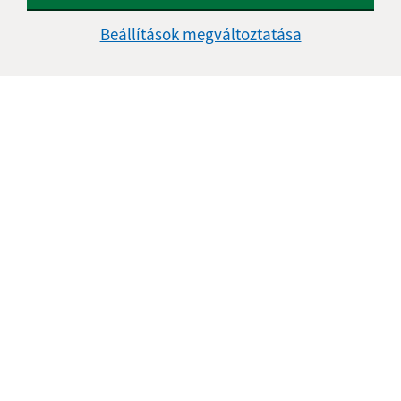
Beállítások megváltoztatása
Az oldalról:
Hozzáférhetőségi nyilatkozat
Szerzői jog
Személyes adatok védelme
Navigáció:
Nyomtatás
Honlap térkép
Sütik
Gyors linkek:
A mi falunk
A település történelme
Fotóalbum
Iskolaügy
Frissített: