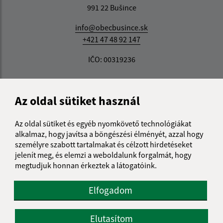
991 22 Bušince
info@obecbusince.sk
+421 47 48 92 147
IČO: 00319236
Az oldal sütiket használ
Az oldal sütiket és egyéb nyomkövető technológiákat
alkalmaz, hogy javítsa a böngészési élményét, azzal hogy
személyre szabott tartalmakat és célzott hirdetéseket
jelenít meg, és elemzi a weboldalunk forgalmát, hogy
megtudjuk honnan érkeztek a látogatóink.
Elfogadom
Elutasítom