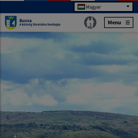
Magyar
Bussa
Menu
A község hivatalos honlapja