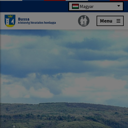
Magyar
Bussa
Menu
A község hivatalos honlapja