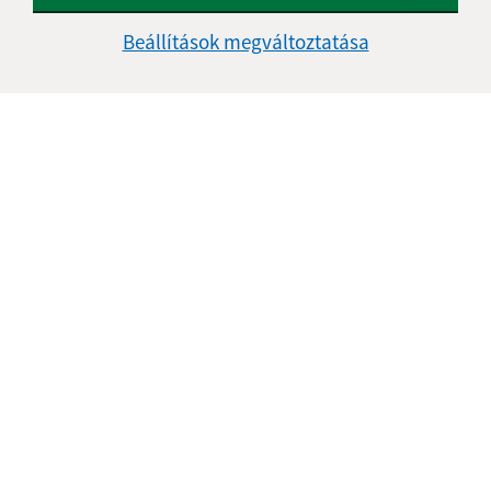
Beállítások megváltoztatása
Az oldalról:
Hozzáférhetőségi nyilatkozat
Szerzői jog
Személyes adatok védelme
Navigáció:
Nyomtatás
Honlap térkép
Sütik
Gyors linkek:
A mi falunk
A település történelme
Fotóalbum
Iskolaügy
Frissített: