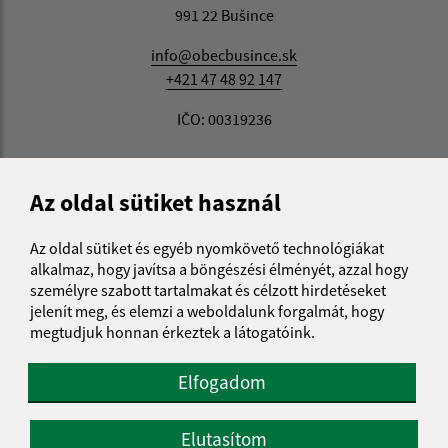
991 22 Bušince
info@obecbusince.sk
+421 47 48 92 147
IČO: 00319236
Az oldal sütiket használ
Az oldal sütiket és egyéb nyomkövető technológiákat
alkalmaz, hogy javítsa a böngészési élményét, azzal hogy
személyre szabott tartalmakat és célzott hirdetéseket
jelenít meg, és elemzi a weboldalunk forgalmát, hogy
megtudjuk honnan érkeztek a látogatóink.
Elfogadom
Elutasítom