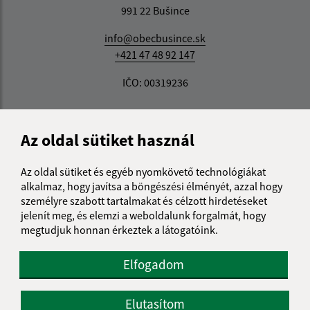
991 22 Bušince
info@obecbusince.sk
+421 47 48 92 147
IČO: 00319236
Az oldal sütiket használ
Az oldal sütiket és egyéb nyomkövető technológiákat
alkalmaz, hogy javítsa a böngészési élményét, azzal hogy
személyre szabott tartalmakat és célzott hirdetéseket
jelenít meg, és elemzi a weboldalunk forgalmát, hogy
megtudjuk honnan érkeztek a látogatóink.
Elfogadom
Elutasítom