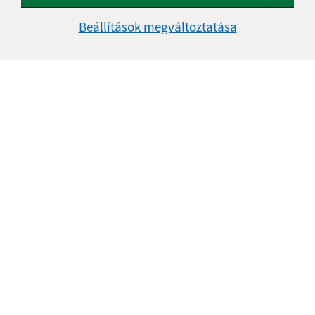
Beállítások megváltoztatása
Az oldalról:
Hozzáférhetőségi nyilatkozat
Szerzői jog
Személyes adatok védelme
Navigáció:
Nyomtatás
Honlap térkép
Sütik
Gyors linkek:
A mi falunk
A település történelme
Fotóalbum
Iskolaügy
Frissített: