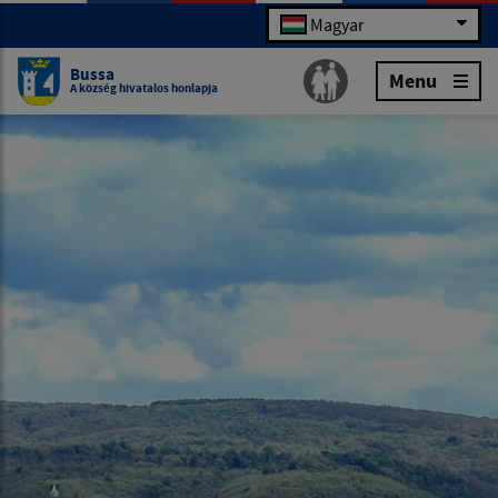
Magyar
Bussa
Menu
A község hivatalos honlapja