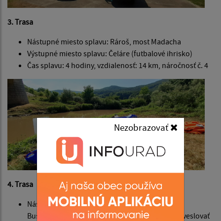
3. Trasa
Nástupné miesto splavu: Rároš, most Madacha
Výstupné miesto splavu: Čeláre (futbalové ihrisko)
Čas splavu: 4 hodiny, vzdialenosť: 14 km, náročnosť č. 4
Nezobrazovať
4. Trasa
Nástupné a výstupné miesto splavu: v prístave v
Bušinciach – pred Čeláre a späť s možnosťou vyveslovať