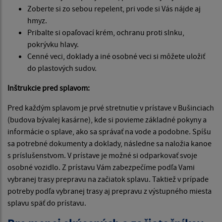
Zoberte si zo sebou repelent, pri vode si Vás nájde aj
hmyz.
Pribalte si opaľovací krém, ochranu proti slnku,
pokrývku hlavy.
Cenné veci, doklady a iné osobné veci si môžete uložiť
do plastových sudov.
Inštrukcie pred splavom:
Pred každým splavom je prvé stretnutie v prístave v Bušinciach
(budova bývalej kasárne), kde si povieme základné pokyny a
informácie o splave, ako sa správať na vode a podobne. Spíšu
sa potrebné dokumenty a doklady, následne sa naložia kanoe
s príslušenstvom. V prístave je možné si odparkovať svoje
osobné vozidlo. Z prístavu Vám zabezpečíme podľa Vami
vybranej trasy prepravu na začiatok splavu. Taktiež v prípade
potreby podľa vybranej trasy aj prepravu z výstupného miesta
splavu späť do prístavu.