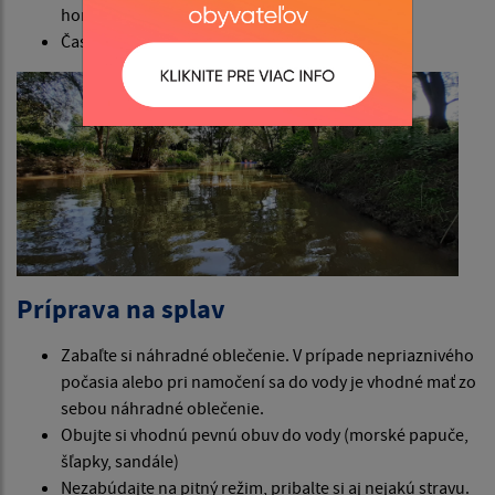
hore prúdom
Čas trasy: 2 hodiny, náročnosť č. 3
Príprava na splav
Zabaľte si náhradné oblečenie. V prípade nepriaznivého
počasia alebo pri namočení sa do vody je vhodné mať zo
sebou náhradné oblečenie.
Obujte si vhodnú pevnú obuv do vody (morské papuče,
šľapky, sandále)
Nezabúdajte na pitný režim, pribalte si aj nejakú stravu.