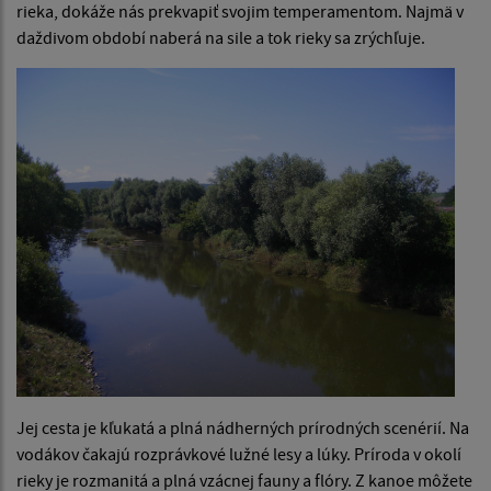
rieka, dokáže nás prekvapiť svojim temperamentom. Najmä v
daždivom období naberá na sile a tok rieky sa zrýchľuje.
Jej cesta je kľukatá a plná nádherných prírodných scenérií. Na
vodákov čakajú rozprávkové lužné lesy a lúky. Príroda v okolí
rieky je rozmanitá a plná vzácnej fauny a flóry. Z kanoe môžete