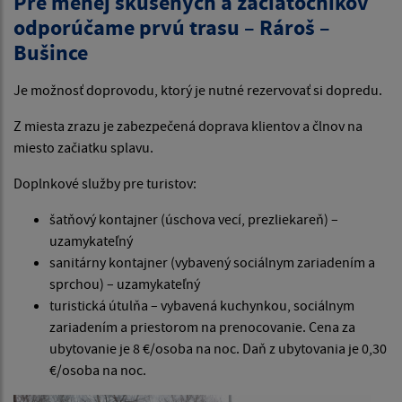
Pre menej skúsených a začiatočníkov
odporúčame prvú trasu – Rároš –
Bušince
Je možnosť doprovodu, ktorý je nutné rezervovať si dopredu.
Z miesta zrazu je zabezpečená doprava klientov a člnov na
miesto začiatku splavu.
Doplnkové služby pre turistov:
šatňový kontajner (úschova vecí, prezliekareň) –
uzamykateľný
sanitárny kontajner (vybavený sociálnym zariadením a
sprchou) – uzamykateľný
turistická útulňa – vybavená kuchynkou, sociálnym
zariadením a priestorom na prenocovanie. Cena za
ubytovanie je 8 €/osoba na noc. Daň z ubytovania je 0,30
€/osoba na noc.