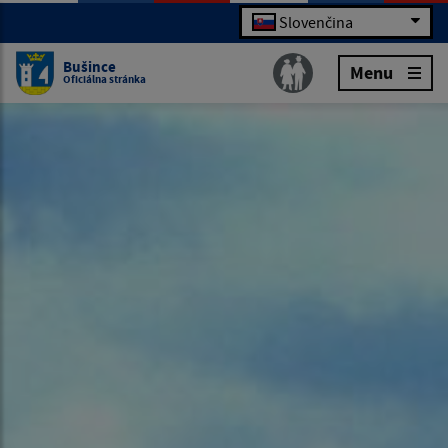
Slovenčina
Bušince
Menu
Oficiálna stránka