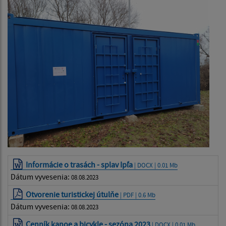
Informácie o trasách - splav Ipľa
| DOCX | 0.01 Mb
Dátum vyvesenia:
08.08.2023
Otvorenie turistickej útulňe
| PDF | 0.6 Mb
Dátum vyvesenia:
08.08.2023
Cenník kanoe a bicykle - sezóna 2023
| DOCX | 0.01 Mb