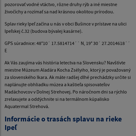
pozorovať vodné vtáctvo, rôzne druhy rýb a iné miestne
živočíchy a rozímať sa nad krásnou okolitou prírodou.
Splav rieky Ipeľ začína u nás v obci Bušince v prístave na ulici
Ipeľskej č.32 (budova bývalej kasárne).
GPS súradnice: 48°10´ 17.5814714´´ N, 19° 30´ 27.2014618´´
E
Ak Vás zaujíma vás história letectva na Slovensku? Navštívte
miestne Múzeum Aladára Kocha Zsélyiho, ktorý je považovaný
za slovenského Ikara. Ak máte radšej dlhé prechádzky určite si
naplánujte obhliadku múzea a kaštieľa spisovateľov
Madáchovcov v Dolnej Strehovej. Po náročnom dni sa rýchlo
zrelaxujete a oddýchnite si na termálnom kúpalisko
Aquatermal Strehová.
Informácie o trasách splavu na rieke
Ipeľ