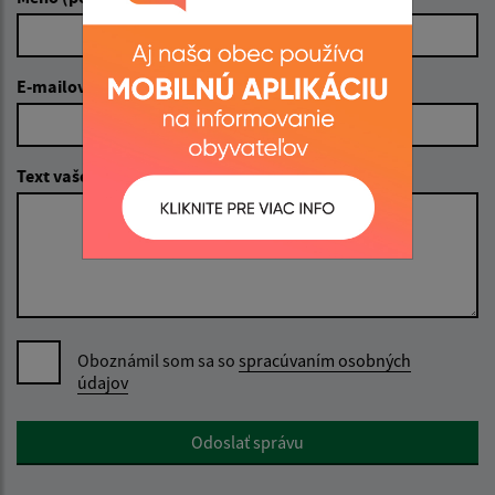
E-mailová adresa (povinné)
Text vašej správy (povinné)
Oboznámil som sa so
spracúvaním osobných
údajov
Google reCaptcha Response
Odoslať správu