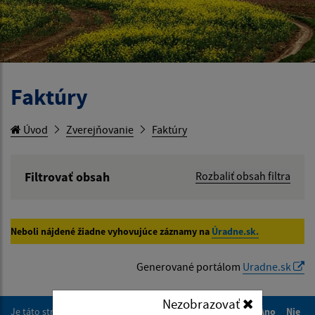
Faktúry
Úvod
Zverejňovanie
Faktúry
Filtrovať obsah
Rozbaliť obsah filtra
Hľadaný výraz:
Neboli nájdené žiadne vyhovujúce záznamy na
Úradne.sk.
Hľadať v:
Generované portálom
Uradne.sk
Typ dátumu:
Nezobrazovať
Je táto stránka užitočná?
Áno
Nie