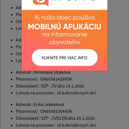
Adresát : Bianka Jekkelová
Písomnosť : SK156118374SK
Odosielateľ : VZP - LC dňa 12.1.2026
Lehota na prevzatie : 18 kalendárnych dní
Adresát : Arpád Bombor
Písomnosť : OA637103353SK
Odosielateľ : VZP - LC dňa 16.1.2026
Lehota na prevzatie : 18 kalendárnych dní
Adresát : Miroslava Stojková
Písomnosť : OA655814289SK
Odosielateľ : VZP - ZV dňa 19.1.2026
Lehota na prevzatie : 18 kalendárnych dní
Adresát : Erika Jekkelová
Písomnosť : OA655813544SK
Odosielateľ : VZP - ZVOLEN dňa 19.1.2026
Lehota na prevzatie : 18 kalendárnych dní