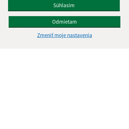
Súhlasím
Odmietam
Oboznámil som sa so
spracúvaním osobných
údajov
Zmeniť moje nastavenia
Google reCaptcha Response
Odoslať správu
Úradné hodiny:
Deň
Čas doobeda
Čas poobede
Pondelok:
08:00 - 12:00
12:30 - 15:30
Utorok:
08:00 - 12:00
12:30 - 15:30
Streda:
08:00 - 12:00
12:30 - 17:00
Štvrtok:
08:00 - 12:00
12:30 - 15:30
Piatok:
08:00 - 12:00
12:30 - 14:00