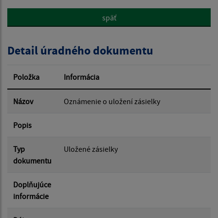
späť
Popis:
Detail úradného dokumentu
Dátum zverejnenia od:
Položka
Informácia
Dátum zverejnenia do:
Názov
Oznámenie o uložení zásielky
Popis
Filtrovať
Reset
Typ
Uložené zásielky
dokumentu
Doplňujúce
informácie