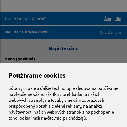
Je táto stránka užitočná?
Áno
Nie
Boli tieto 
Boli 
Našli ste na stránke chybu?
Napíšte nám
Napíšte nám:
Meno (povinné)
Používame cookies
E-mailová adresa (povinné)
Súbory cookie a ďalšie technológie sledovania používame
na zlepšenie vášho zážitku z prehliadania našich
webových stránok, na to, aby sme vám zobrazovali
Text vašej správy (povinné)
prispôsobený obsah a cielené reklamy, na analýzu
návštevnosti našich webových stránok a na pochopenie
toho, odkiaľ naši návštevníci prichádzajú.