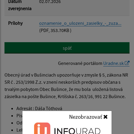
Dátum
02.07.2026
zverejnenia
Prílohy
oznamenie_o_ulozeni_zasielky_-_zuza...
(PDF, 353.70KB )
späť
Generované portálom
Uradne.sk
Obecný úrad v Bušinciach upozorňuje v zmysle § 5, zákona NR
SR č . 253/1998 Z.z. v znení neskorších predpisov občana s
trvalým pobytom Obec Bušince, že mu bola uložená listová
zásielka na pošte Bušince, Krtíšska č. 263/16, 991 22 Bušince.
Adresát : Dáša Tóthová
Písomnosť : SK156118374SK
Nezobrazovať
Odosielateľ : ÚPSVAR- VK, dňa 7.1.2026
Lehota na prevzatie : 18 kalendárnych dní