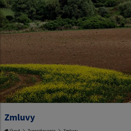
Zmluvy
Úvod
Zverejňovanie
Zmluvy