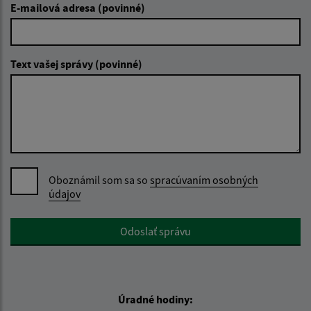
E-mailová adresa (povinné)
Text vašej správy (povinné)
Oboznámil som sa so
spracúvaním osobných
údajov
Google reCaptcha Response
Odoslať správu
Úradné hodiny: