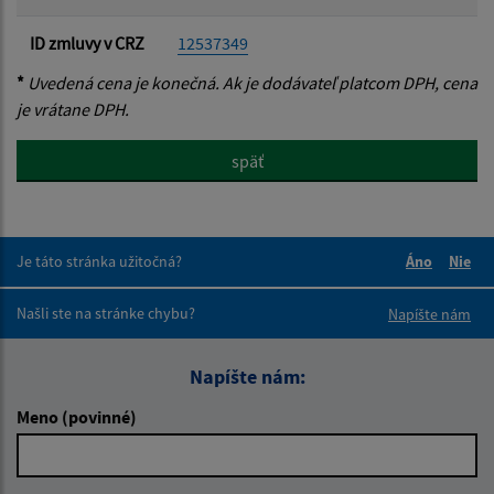
ID zmluvy v CRZ
12537349
*
Uvedená cena je konečná. Ak je dodávateľ platcom DPH, cena
je vrátane DPH.
späť
Je táto stránka užitočná?
Áno
Nie
Boli tieto 
Boli 
Našli ste na stránke chybu?
Napíšte nám
Napíšte nám:
Meno (povinné)