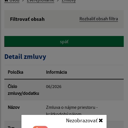
Filtrovať obsah
Rozbaliť obsah filtra
Hľadaný výraz:
späť
Hľadať v:
Detail zmluvy
Typ dátumu:
Položka
Informácia
Dátum od:
Číslo
06/2026
zmluvy/dodatku
Dátum do:
Názov
Zmluva o nájme priestoru -
krátkodobý nájom
Nezobrazovať
Suma od:
Typ
Hlavná zmluva