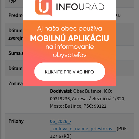
Predmet
Krátkodobý nájom priestorov - KD
Suma do:
Dátum
01.07.2026
zverejnenia
Typ:
Suma s DPH*
411.70 €
Dátum uzavretia
01.07.2026
Filtrovať
Reset
Zmluvná strana
Odberateľ
: Zlatica Berki
Dodávateľ
: Obec Bušince, IČO:
00319236, Adresa: Železničná 4/320,
Mesto: Bušince, PSČ: 99122
Prílohy
06_2026_-
_zmluva_o_najme_priestorov...
(PDF,
327.67KB )