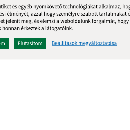
ütiket és egyéb nyomkövető technológiákat alkalmaz, hog
si élményét, azzal hogy személyre szabott tartalmakat é
Google reCaptcha Response
Üzenet küldése
et jelenít meg, és elemzi a weboldalunk forgalmát, hogy
 honnan érkeztek a látogatóink.
Beállítások megváltoztatása
om
Elutasítom