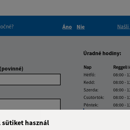
itočné?
Našli
Áno
Nie
Boli tieto informácie pre 
Boli tieto informáci
Úradné hodiny:
Nap
Reggeli 
 (povinné)
Hétfő:
08:00 - 1
Kedd:
08:00 - 1
Szerda:
08:00 - 1
Csütörtök:
08:00 - 1
Péntek:
08:00 - 1
Ebédszünet:
12:00 - 
l sütiket használ