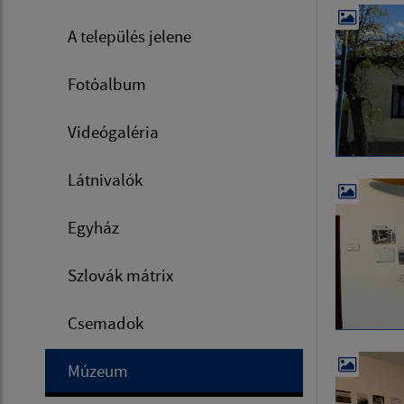
A település jelene
Fotóalbum
Videógaléria
Látnivalók
Egyház
Szlovák mátrix
Csemadok
Múzeum