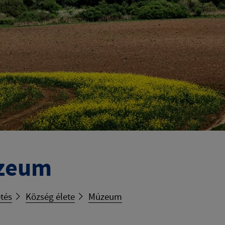
zeum
tés
Község élete
Múzeum