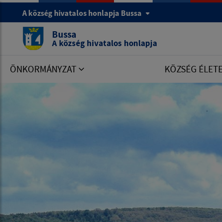
A község hivatalos honlapja Bussa
Bussa
A község hivatalos honlapja
ÖNKORMÁNYZAT
KÖZSÉG ÉLET