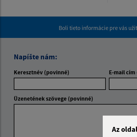
Boli tieto informácie pre vás už
Napíšte nám:
Keresztnév (povinné)
E-mail cím
Üzenetének szövege (povinné)
Az olda