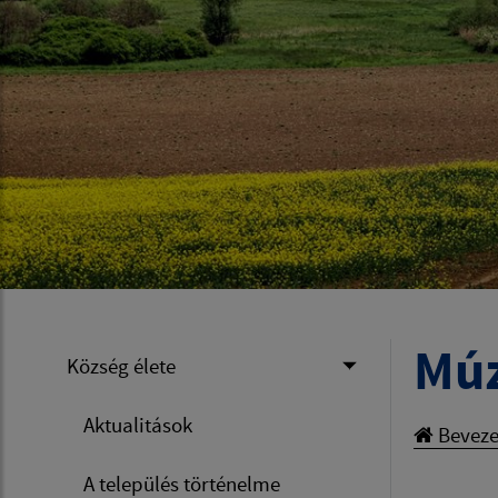
Mú
Község élete
Aktualitások
Beveze
A település történelme