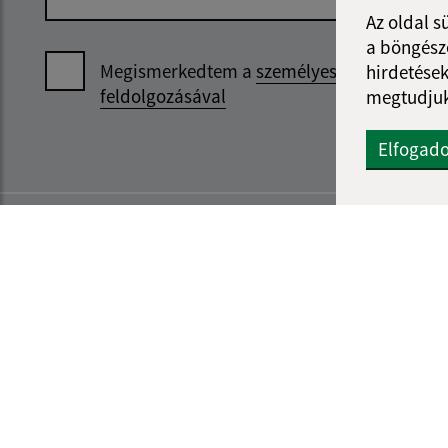
Az oldal s
a böngészé
Megismerkedtem a
személyes adatok
hirdetések
feldolgozásával
megtudjuk
Elfogad