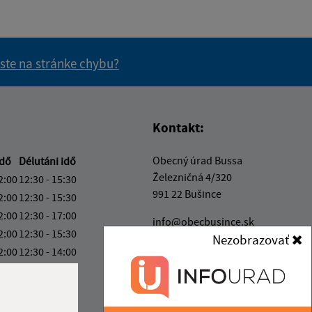
 ste na stránke chybu?
vás užitočné?
e pre vás užitočné?
Kontakt:
Obecný úrad Bussa
idő
Délutáni idő
Železničná 4/320
2:00
12:30 - 15:30
991 22 Bušince
2:00
12:30 - 15:30
2:00
12:30 - 17:00
info@obecbusince.sk
2:00
12:30 - 15:30
+421 47 48 92 147
Nezobrazovať
2:00
12:30 - 14:00
IČO: 00319236
12:30