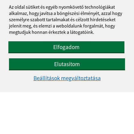
24
25
26
27
28
29
30
Az oldal sütiket és egyéb nyomkövető technológiákat
alkalmaz, hogy javítsa a böngészési élményét, azzal hogy
31
személyre szabott tartalmakat és célzott hirdetéseket
jelenít meg, és elemzi a weboldalunk forgalmát, hogy
Csütörtök, 6. augusztus 2026
megtudjuk honnan érkeztek a látogatóink.
Ma van Ibolya névnapja
Elfogadom
IDŐJÁRÁS
Elutasítom
Beállítások megváltoztatása
Je táto stránka užitočná?
Áno
Nie
Boli tieto 
Boli 
Našli ste na stránke chybu?
Napíšte nám
Napíšte nám: