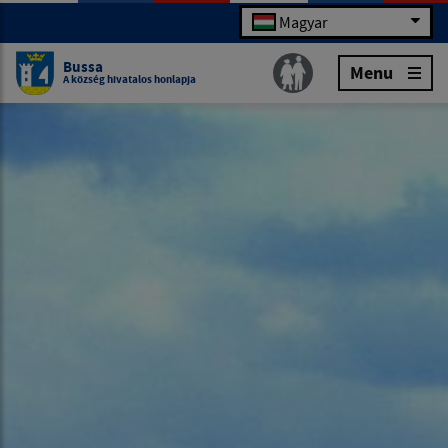
Magyar
Bussa
Menu
A község hivatalos honlapja