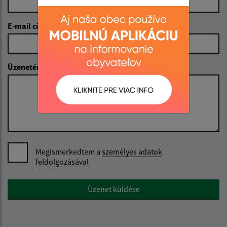
E-mail cím (povinné)
Üzenetének szövege (povinné)
Megismerkedtem a
személyes adatok
feldolgozásával
Google reCaptcha Response
Üzenet küldése