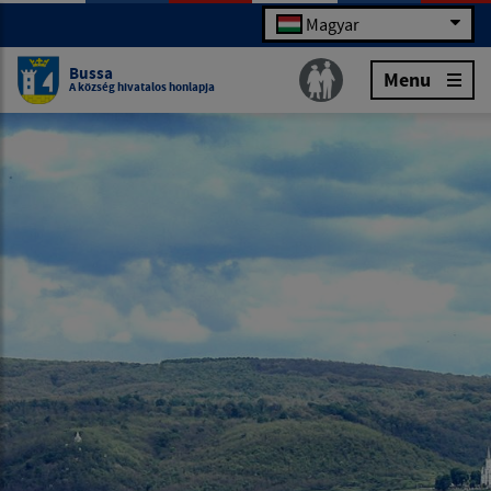
Magyar
Bussa
Menu
A község hivatalos honlapja