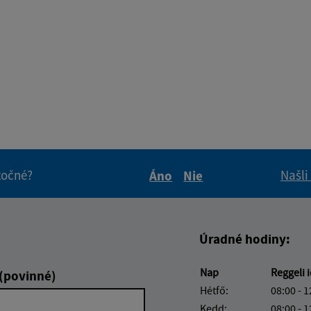
itočné?
Našli
Áno
Nie
Boli tieto informácie pre 
Boli tieto informáci
Úradné hodiny:
Nap
Reggeli 
 (povinné)
Hétfő:
08:00 - 1
Kedd:
08:00 - 1