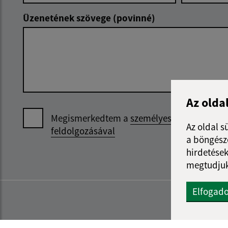
Üzenetének szövege (povinné)
Az olda
Megismerkedtem a
személyes adatok
Az oldal s
feldolgozásával
a böngészé
hirdetések
megtudjuk
Elfogad