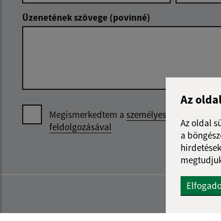
Üzenetének szövege (povinné)
Az olda
Megismerkedtem a
személyes adatok
Az oldal s
feldolgozásával
a böngészé
hirdetések
megtudjuk
Elfogad