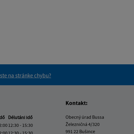
 ste na stránke chybu?
vás užitočné?
e pre vás užitočné?
Kontakt:
Obecný úrad Bussa
idő
Délutáni idő
Železničná 4/320
2:00
12:30 - 15:30
991 22 Bušince
2:00
12:30 - 15:30