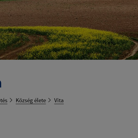
a
tés
Község élete
Vita