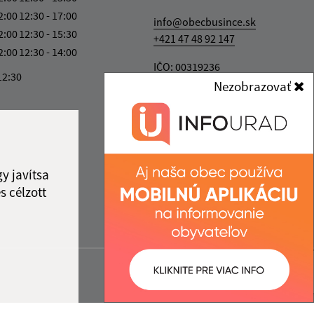
2:00
12:30 - 17:00
info@obecbusince.sk
2:00
12:30 - 15:30
+421 47 48 92 147
2:00
12:30 - 14:00
IČO: 00319236
12:30
Nezobrazovať
y javítsa
s célzott