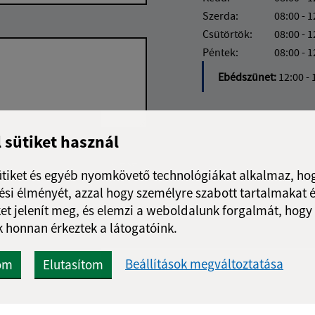
Szerda:
08:00 - 1
Csütörtök:
08:00 - 1
Péntek:
08:00 - 1
Ebédszünet:
12:00 - 
l sütiket használ
Google reCaptcha Response
Üzenet küldése
ütiket és egyéb nyomkövető technológiákat alkalmaz, hog
si élményét, azzal hogy személyre szabott tartalmakat é
et jelenít meg, és elemzi a weboldalunk forgalmát, hogy
 honnan érkeztek a látogatóink.
Beállítások megváltoztatása
om
Elutasítom