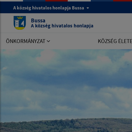
A község hivatalos honlapja Bussa
Bussa
A község hivatalos honlapja
ÖNKORMÁNYZAT
KÖZSÉG ÉLET