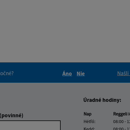
itočné?
Našli
Áno
Nie
Boli tieto informácie pre 
Boli tieto informáci
Úradné hodiny:
Nap
Reggeli 
 (povinné)
Hétfő:
08:00 - 1
Kedd:
08:00 - 1