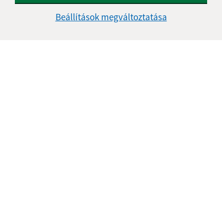
Navigáció:
Beállítások megváltoztatása
Nyomtatás
Honlap térkép
Sütik
Gyors linkek:
A mi falunk
A település történelme
Fotóalbum
Iskolaügy
Frissített:
07.08.2026 08:15 óra.
RSS
Správca obsahu: