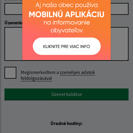
Üzenetének szövege (povinné)
Megismerkedtem a
személyes adatok
feldolgozásával
Google reCaptcha Response
Üzenet küldése
Úradné hodiny: