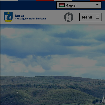
Magyar
Bussa
Menu
A község hivatalos honlapja