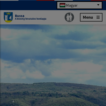
Magyar
Bussa
Menu
A község hivatalos honlapja