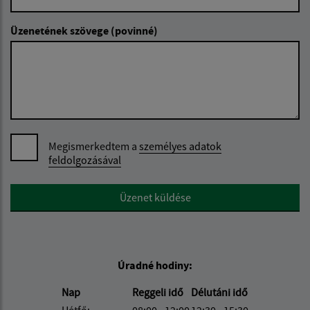
Üzenetének szövege (povinné)
Megismerkedtem a
személyes adatok
feldolgozásával
Google reCaptcha Response
Üzenet küldése
Úradné hodiny:
Nap
Reggeli idő
Délutáni idő
Hétfő:
08:00 - 12:00
12:30 - 15:30