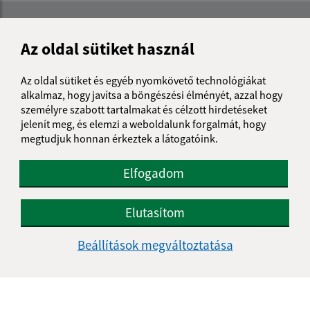
Az oldal sütiket használ
Az oldal sütiket és egyéb nyomkövető technológiákat
alkalmaz, hogy javítsa a böngészési élményét, azzal hogy
személyre szabott tartalmakat és célzott hirdetéseket
jelenít meg, és elemzi a weboldalunk forgalmát, hogy
megtudjuk honnan érkeztek a látogatóink.
Elfogadom
Elutasítom
Az oldalról:
Beállítások megváltoztatása
Hozzáférhetőségi nyilatkozat
Szerzői jog
Személyes adatok védelme
Navigáció: