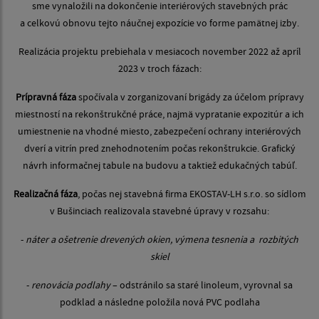
sme vynaložili na dokončenie interiérových stavebných prác
a celkovú obnovu tejto náučnej expozície vo forme pamätnej izby.
Realizácia projektu prebiehala v mesiacoch november 2022 až apríl
2023 v troch fázach:
Prípravná fáza
spočívala v zorganizovaní brigády za účelom prípravy
miestností na rekonštrukčné práce, najmä vypratanie expozitúr a ich
umiestnenie na vhodné miesto, zabezpečení ochrany interiérových
dverí a vitrín pred znehodnotením počas rekonštrukcie. Grafický
návrh informačnej tabule na budovu a taktiež edukačných tabúľ.
Realizačná fáza
, počas nej stavebná firma EKOSTAV-LH s.r.o. so sídlom
v Bušinciach realizovala stavebné úpravy v rozsahu:
-
náter a ošetrenie drevených okien, výmena tesnenia a rozbitých
skiel
-
renovácia podlahy
– odstránilo sa staré linoleum, vyrovnal sa
podklad a následne položila nová PVC podlaha