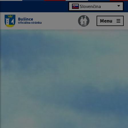
Slovenčina
Bušince
Menu
Oficiálna stránka