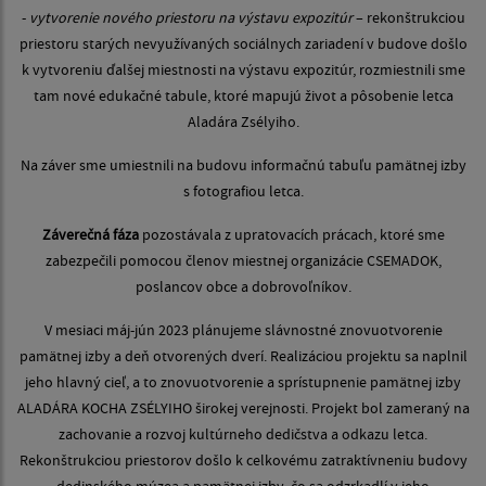
-
vytvorenie nového priestoru na výstavu expozitúr
– rekonštrukciou
priestoru starých nevyužívaných sociálnych zariadení v budove došlo
k vytvoreniu ďalšej miestnosti na výstavu expozitúr, rozmiestnili sme
tam nové edukačné tabule, ktoré mapujú život a pôsobenie letca
Aladára Zsélyiho.
Na záver sme umiestnili na budovu informačnú tabuľu pamätnej izby
s fotografiou letca.
Záverečná fáza
pozostávala z upratovacích prácach, ktoré sme
zabezpečili pomocou členov miestnej organizácie CSEMADOK,
poslancov obce a dobrovoľníkov.
V mesiaci máj-jún 2023 plánujeme slávnostné znovuotvorenie
pamätnej izby a deň otvorených dverí. Realizáciou projektu sa naplnil
jeho hlavný cieľ, a to znovuotvorenie a sprístupnenie pamätnej izby
ALADÁRA KOCHA ZSÉLYIHO širokej verejnosti. Projekt bol zameraný na
zachovanie a rozvoj kultúrneho dedičstva a odkazu letca.
Rekonštrukciou priestorov došlo k celkovému zatraktívneniu budovy