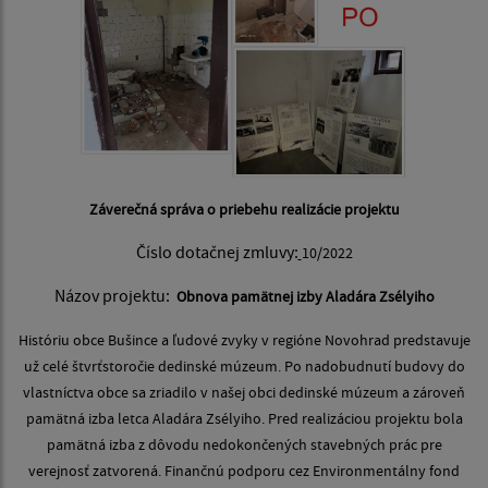
Záverečná správa o priebehu realizácie projektu
Číslo dotačnej zmluvy:
10/2022
Názov projektu:
Obnova pamätnej izby Aladára Zsélyiho
Históriu obce Bušince a ľudové zvyky v regióne Novohrad predstavuje
už celé štvrťstoročie dedinské múzeum. Po nadobudnutí budovy do
vlastníctva obce sa zriadilo v našej obci dedinské múzeum a zároveň
pamätná izba letca Aladára Zsélyiho. Pred realizáciou projektu bola
pamätná izba z dôvodu nedokončených stavebných prác pre
verejnosť zatvorená. Finančnú podporu cez Environmentálny fond