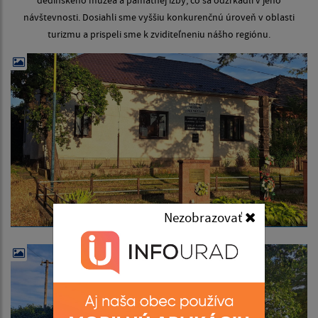
dedinského múzea a pamätnej izby, čo sa odzrkadlí v jeho
návštevnosti. Dosiahli sme vyššiu konkurenčnú úroveň v oblasti
turizmu a prispeli sme k zviditeľneniu nášho regiónu.
Nezobrazovať