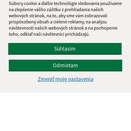
Súbory cookie a ďalšie technológie sledovania používame
na zlepšenie vášho zážitku z prehliadania našich
Napíšte nám:
webových stránok, na to, aby sme vám zobrazovali
prispôsobený obsah a cielené reklamy, na analýzu
Meno (povinné)
návštevnosti našich webových stránok a na pochopenie
toho, odkiaľ naši návštevníci prichádzajú.
Súhlasím
E-mailová adresa (povinné)
Odmietam
Text vašej správy (povinné)
Zmeniť moje nastavenia
Oboznámil som sa so
spracúvaním osobných
údajov