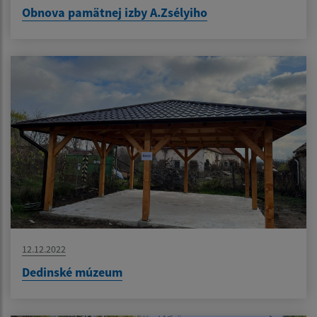
Obnova pamätnej izby A.Zsélyiho
12.12.2022
Dedinské múzeum