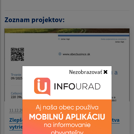
Zoznam projektov:
Nezobrazovať
11.12.2025
Zlepšenie efektivity zberu a zvýšenie množstva
vytriedených odpadov v obci Bušince