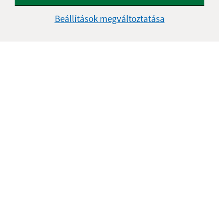
Kontakt:
Beállítások megváltoztatása
Obecný úrad Bussa
Železničná 4/320
991 22 Bušince
info@obecbusince.sk
+421 47 48 92 147
IČO: 00319236