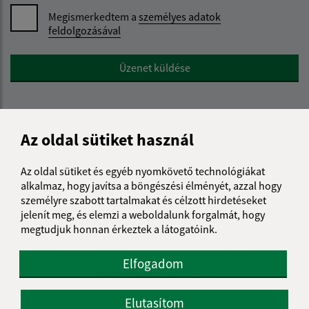
Megismerkedtem a
személyes adatok
feldolgozásával
Google reCaptcha Response
Üzenet küldése
Úradné hodiny:
Az oldal sütiket használ
Nap
Reggeli idő
Délutáni idő
Az oldal sütiket és egyéb nyomkövető technológiákat
Hétfő:
08:00 - 12:00
12:30 - 15:30
alkalmaz, hogy javítsa a böngészési élményét, azzal hogy
Kedd:
08:00 - 12:00
12:30 - 15:30
személyre szabott tartalmakat és célzott hirdetéseket
jelenít meg, és elemzi a weboldalunk forgalmát, hogy
Szerda:
08:00 - 12:00
12:30 - 17:00
megtudjuk honnan érkeztek a látogatóink.
Csütörtök:
08:00 - 12:00
12:30 - 15:30
Péntek:
08:00 - 12:00
12:30 - 14:00
Elfogadom
Ebédszünet:
12:00 - 12:30
Elutasítom