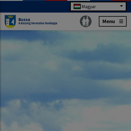
Magyar
Bussa
Menu
A község hivatalos honlapja