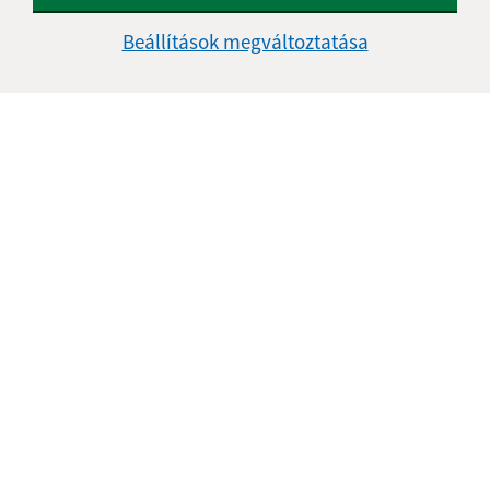
Kontakt:
Beállítások megváltoztatása
Obecný úrad Bussa
Železničná 4/320
991 22 Bušince
info@obecbusince.sk
+421 47 48 92 147
IČO: 00319236