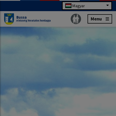
Magyar
Bussa
Menu
A község hivatalos honlapja