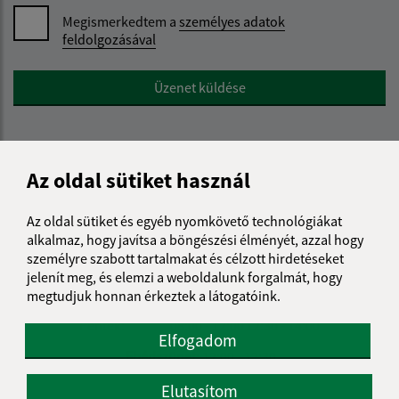
Megismerkedtem a
személyes adatok
feldolgozásával
Google reCaptcha Response
Üzenet küldése
Úradné hodiny:
Az oldal sütiket használ
Nap
Reggeli idő
Délutáni idő
Az oldal sütiket és egyéb nyomkövető technológiákat
Hétfő:
08:00 - 12:00
12:30 - 15:30
alkalmaz, hogy javítsa a böngészési élményét, azzal hogy
Kedd:
08:00 - 12:00
12:30 - 15:30
személyre szabott tartalmakat és célzott hirdetéseket
jelenít meg, és elemzi a weboldalunk forgalmát, hogy
Szerda:
08:00 - 12:00
12:30 - 17:00
megtudjuk honnan érkeztek a látogatóink.
Csütörtök:
08:00 - 12:00
12:30 - 15:30
Péntek:
08:00 - 12:00
12:30 - 14:00
Elfogadom
Ebédszünet:
12:00 - 12:30
Elutasítom