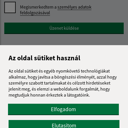
Megismerkedtem a
személyes adatok
feldolgozásával
Google reCaptcha Response
Üzenet küldése
Úradné hodiny:
Az oldal sütiket használ
Nap
Reggeli idő
Délutáni idő
Az oldal sütiket és egyéb nyomkövető technológiákat
Hétfő:
08:00 - 12:00
12:30 - 15:30
alkalmaz, hogy javítsa a böngészési élményét, azzal hogy
Kedd:
08:00 - 12:00
12:30 - 15:30
személyre szabott tartalmakat és célzott hirdetéseket
jelenít meg, és elemzi a weboldalunk forgalmát, hogy
Szerda:
08:00 - 12:00
12:30 - 17:00
megtudjuk honnan érkeztek a látogatóink.
Csütörtök:
08:00 - 12:00
12:30 - 15:30
Péntek:
08:00 - 12:00
12:30 - 14:00
Elfogadom
Ebédszünet:
12:00 - 12:30
Elutasítom