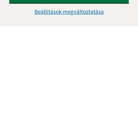
Kontakt:
Beállítások megváltoztatása
Obecný úrad Bussa
Železničná 4/320
991 22 Bušince
info@obecbusince.sk
+421 47 48 92 147
IČO: 00319236