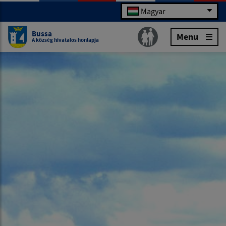
Magyar
Bussa
Menu
A község hivatalos honlapja