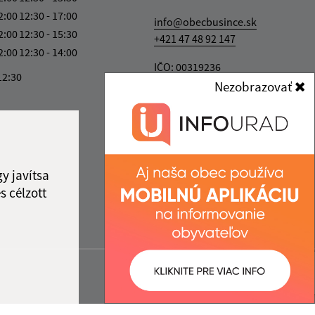
2:00
12:30 - 17:00
info@obecbusince.sk
2:00
12:30 - 15:30
+421 47 48 92 147
2:00
12:30 - 14:00
IČO: 00319236
12:30
Nezobrazovať
y javítsa
s célzott