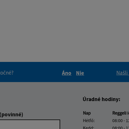
itočné?
Našli
Áno
Nie
Boli tieto informácie pre 
Boli tieto informáci
Úradné hodiny:
Nap
Reggeli 
 (povinné)
Hétfő:
08:00 - 1
Kedd:
08:00 - 1