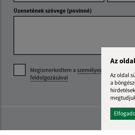
Üzenetének szövege (povinné)
Az olda
Megismerkedtem a
személyes adatok
Az oldal s
feldolgozásával
a böngészé
hirdetések
megtudjuk
Elfogad