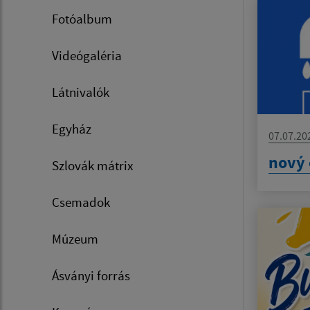
Fotóalbum
Videógaléria
Látnivalók
Egyház
07.07.20
nový 
Szlovák mátrix
Csemadok
Múzeum
Ásványi forrás