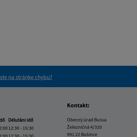
 ste na stránke chybu?
vás užitočné?
e pre vás užitočné?
Kontakt:
Obecný úrad Bussa
idő
Délutáni idő
Železničná 4/320
2:00
12:30 - 15:30
991 22 Bušince
2:00
12:30 - 15:30