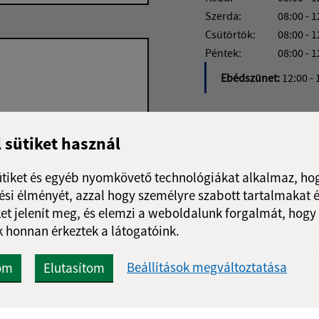
Szerda:
08:00 - 1
Csütörtök:
08:00 - 1
Péntek:
08:00 - 1
Ebédszünet:
12:00 - 
l sütiket használ
Google reCaptcha Response
Üzenet küldése
ütiket és egyéb nyomkövető technológiákat alkalmaz, hog
si élményét, azzal hogy személyre szabott tartalmakat é
et jelenít meg, és elemzi a weboldalunk forgalmát, hogy
 honnan érkeztek a látogatóink.
Beállítások megváltoztatása
om
Elutasítom