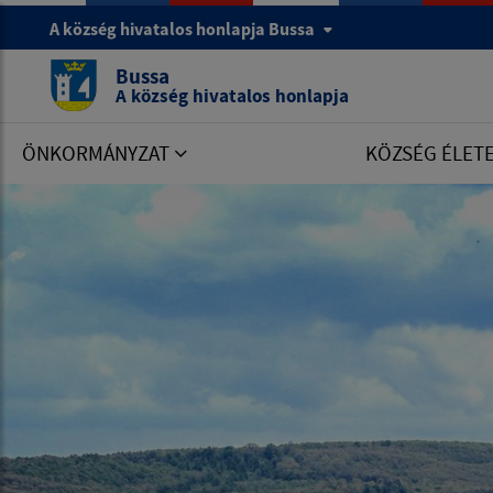
A község hivatalos honlapja Bussa
Bussa
A község hivatalos honlapja
ÖNKORMÁNYZAT
KÖZSÉG ÉLET