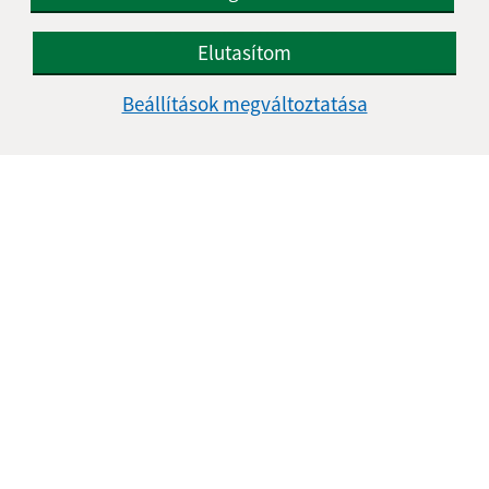
Ebédszünet:
12:00 - 12:30
Elutasítom
Beállítások megváltoztatása
Kontakt:
Obecný úrad Bussa
Železničná 4/320
991 22 Bušince
info@obecbusince.sk
+421 47 48 92 147
IČO: 00319236