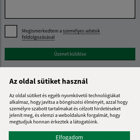
Megismerkedtem a
személyes adatok
feldolgozásával
Google reCaptcha Response
Üzenet küldése
Az oldal sütiket használ
Úradné hodiny:
Az oldal sütiket és egyéb nyomkövető technológiákat
Nap
Reggeli idő
Délutáni idő
alkalmaz, hogy javítsa a böngészési élményét, azzal hogy
Hétfő:
08:00 - 12:00
12:30 - 15:30
személyre szabott tartalmakat és célzott hirdetéseket
Kedd:
08:00 - 12:00
12:30 - 15:30
jelenít meg, és elemzi a weboldalunk forgalmát, hogy
Szerda:
08:00 - 12:00
12:30 - 17:00
megtudjuk honnan érkeztek a látogatóink.
Csütörtök:
08:00 - 12:00
12:30 - 15:30
Elfogadom
Péntek:
08:00 - 12:00
12:30 - 14:00