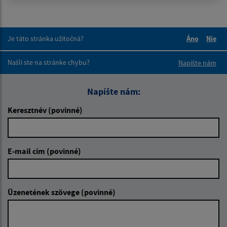
Je táto stránka užitočná?
Áno
Nie
Boli tieto 
Boli 
Našli ste na stránke chybu?
Napíšte nám
Napíšte nám:
Keresztnév (povinné)
E-mail cím (povinné)
Üzenetének szövege (povinné)