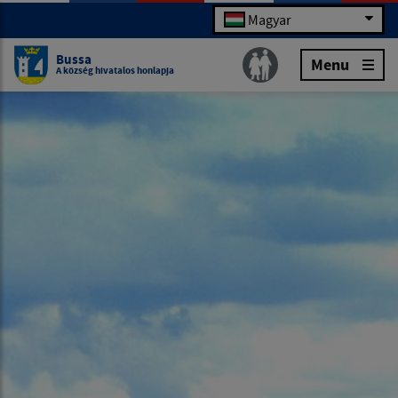
Magyar
Bussa
Menu
A község hivatalos honlapja