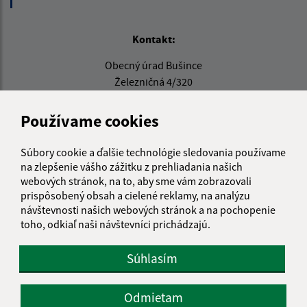
Kontakt:
Obecný úrad Bušince
Železničná 4/320
991 22 Bušince
Používame cookies
info@obecbusince.sk
+421 47 48 92 147
Súbory cookie a ďalšie technológie sledovania používame
na zlepšenie vášho zážitku z prehliadania našich
IČO: 00319236
webových stránok, na to, aby sme vám zobrazovali
prispôsobený obsah a cielené reklamy, na analýzu
návštevnosti našich webových stránok a na pochopenie
toho, odkiaľ naši návštevníci prichádzajú.
Súhlasím
Odmietam