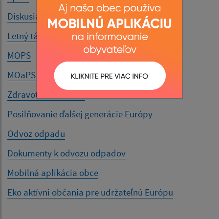
Diskusia
Letný tábor
MOPS
MOaPS
Zdravotné stredisko
Posilňovanie ďalšej generácie Európy
Odvoz odpadu
Dokumenty k odvozu odpadov
Mobilná aplikácia obce
Eko aktívni občania pre udržateľnú Európu