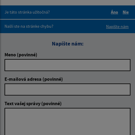
Je táto stránka užitočná?
Áno
Nie
Boli tieto 
Boli 
Našli ste na stránke chybu?
Napíšte nám
Napíšte nám:
Meno (povinné)
E-mailová adresa (povinné)
Text vašej správy (povinné)