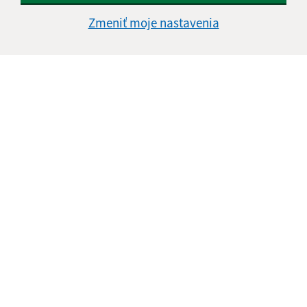
Zmeniť moje nastavenia
Informácie o stránke:
Vyhlásenie o prístupnosti
Autorské práva
Ochrana osobných údajov
Navigácia:
Vytlačiť aktuálnu stránku
Mapa stránok
Cookies
Rýchle odkazy: