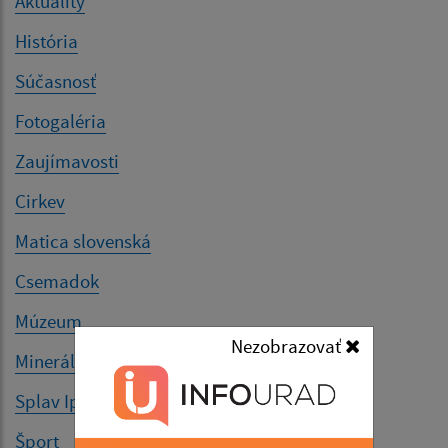
Aktuality
História
Súčasnosť
Fotogaléria
Zaujímavosti
Cirkev
Matica slovenská
Csemadok
Múzeum
Nezobrazovať
Minerálny prameň
Splav Ipľa
Šport