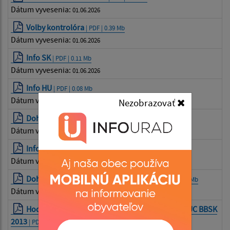
Dátum vyvesenia:
01.06.2026
Volby kontrolóra
| PDF | 0.39 Mb
Dátum vyvesenia:
01.06.2026
Info SK
| PDF | 0.11 Mb
Dátum vyvesenia:
01.06.2026
Info HU
| PDF | 0.08 Mb
Dátum vyvesenia:
Nezobrazovať
01.06.2026
Dohoda o cene
| PDF | 0.81 Mb
Dátum vyvesenia:
01.06.2026
Info o vyhodnotení ponúk
| PDF | 0.08 Mb
Dátum vyvesenia:
01.06.2026
Dohoda o zabezpečení povinnej práce
| PDF | 1.31 Mb
Dátum vyvesenia:
01.06.2026
Hodnotiaca správa o realizovanom projekte z VUC BBSK
2013
| PDF | 0.14 Mb