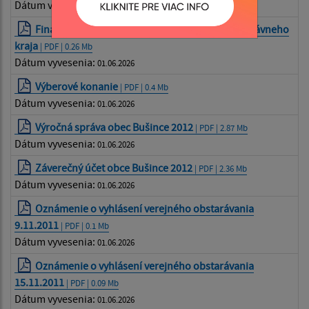
Dátum vyvesenia:
01.06.2026
Finančná podpora Banskobystrického samosprávneho
kraja
| PDF | 0.26 Mb
Dátum vyvesenia:
01.06.2026
Výberové konanie
| PDF | 0.4 Mb
Dátum vyvesenia:
01.06.2026
Výročná správa obec Bušince 2012
| PDF | 2.87 Mb
Dátum vyvesenia:
01.06.2026
Záverečný účet obce Bušince 2012
| PDF | 2.36 Mb
Dátum vyvesenia:
01.06.2026
Oznámenie o vyhlásení verejného obstarávania
9.11.2011
| PDF | 0.1 Mb
Dátum vyvesenia:
01.06.2026
Oznámenie o vyhlásení verejného obstarávania
15.11.2011
| PDF | 0.09 Mb
Dátum vyvesenia:
01.06.2026