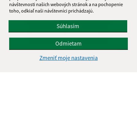
návštevnosti našich webových stránok a na pochopenie
toho, odkiaľ naši návštevníci prichádzajú.
Súhlasím
Odmietam
10.10.2025
Zmeniť moje nastavenia
Upozornenie - zlaté žltnutie viniča
1
2
3
4
>
Je táto stránka užitočná?
Áno
Nie
Boli tieto 
Boli 
Našli ste na stránke chybu?
Napíšte nám