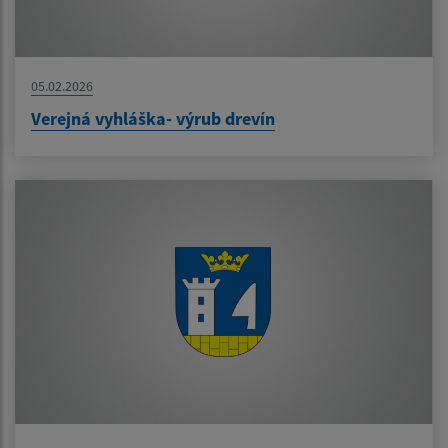
05.02.2026
Verejná vyhláška- výrub drevín