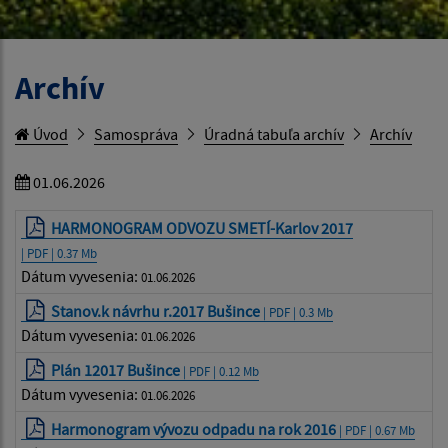
Archív
Úvod
Samospráva
Úradná tabuľa archív
Archív
01.06.2026
HARMONOGRAM ODVOZU SMETÍ-Karlov 2017
| PDF | 0.37 Mb
Dátum vyvesenia:
01.06.2026
Stanov.k návrhu r.2017 Bušince
| PDF | 0.3 Mb
Dátum vyvesenia:
01.06.2026
Plán 12017 Bušince
| PDF | 0.12 Mb
Dátum vyvesenia:
01.06.2026
Harmonogram vývozu odpadu na rok 2016
| PDF | 0.67 Mb