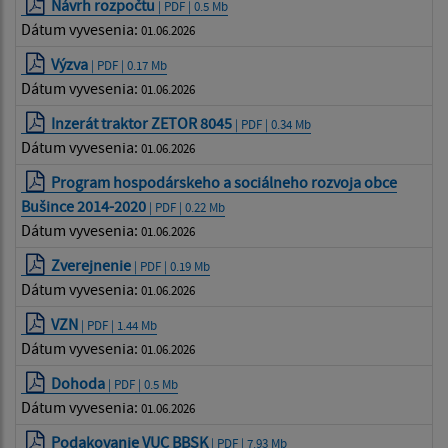
Návrh rozpočtu
| PDF | 0.5 Mb
Dátum vyvesenia:
01.06.2026
Výzva
| PDF | 0.17 Mb
Dátum vyvesenia:
01.06.2026
Inzerát traktor ZETOR 8045
| PDF | 0.34 Mb
Dátum vyvesenia:
01.06.2026
Program hospodárskeho a sociálneho rozvoja obce
Bušince 2014-2020
| PDF | 0.22 Mb
Dátum vyvesenia:
01.06.2026
Zverejnenie
| PDF | 0.19 Mb
Dátum vyvesenia:
01.06.2026
VZN
| PDF | 1.44 Mb
Dátum vyvesenia:
01.06.2026
Dohoda
| PDF | 0.5 Mb
Dátum vyvesenia:
01.06.2026
Podakovanie VUC BBSK
| PDF | 7.93 Mb