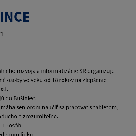
ŠINCE
CE
álneho rozvoja a informatizácie SR organizuje
né osoby vo veku od 18 rokov na zlepšenie
stí.
ú do Bušiniec!
omáha seniorom naučiť sa pracovať s tabletom,
oducho a zrozumiteľne.
 10 osôb.
vedenom linku