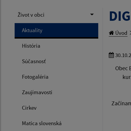
DIG
Život v obci
Aktuality
Úvod
História
30.10.
Súčasnosť
Obec B
Fotogaléria
kur
Zaujímavosti
Začínam
Cirkev
Matica slovenská