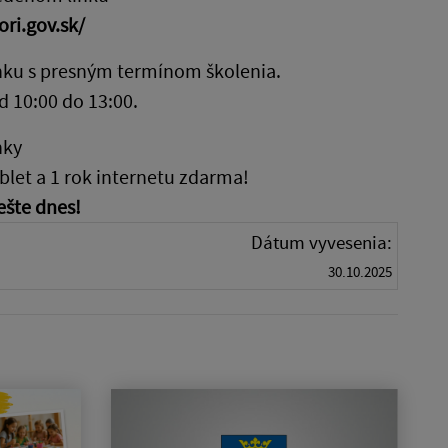
ori.gov.sk/
ánku s presným termínom školenia.
d 10:00 do 13:00.
nky
blet a 1 rok internetu zdarma!
ešte dnes!
Dátum vyvesenia:
30.10.2025