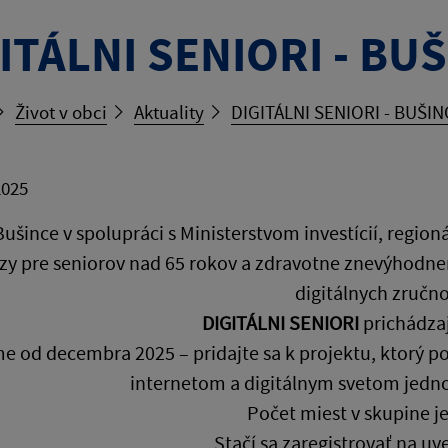
ITÁLNI SENIORI - BU
Život v obci
Aktuality
DIGITÁLNI SENIORI - BUŠIN
2025
ušince v spolupráci s Ministerstvom investícií, region
zy pre seniorov nad 65 rokov a zdravotne znevýhodne
digitálnych zručno
DIGITÁLNI SENIORI
prichádzaj
e od decembra 2025 – pridajte sa k projektu, ktorý p
internetom a digitálnym svetom jedn
Počet miest v skupine je
Stačí sa zaregistrovať na u