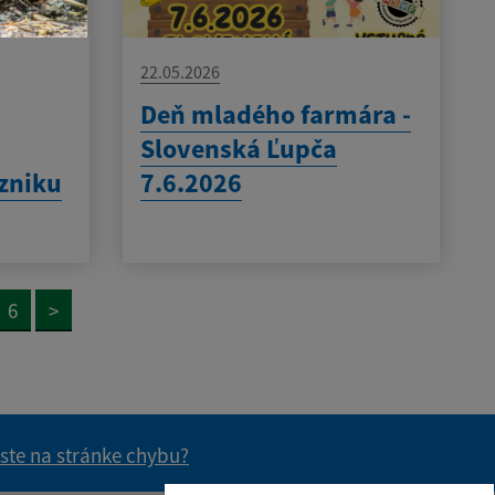
22.05.2026
Deň mladého farmára -
Slovenská Ľupča
zniku
7.6.2026
6
>
 ste na stránke chybu?
vás užitočné?
e pre vás užitočné?