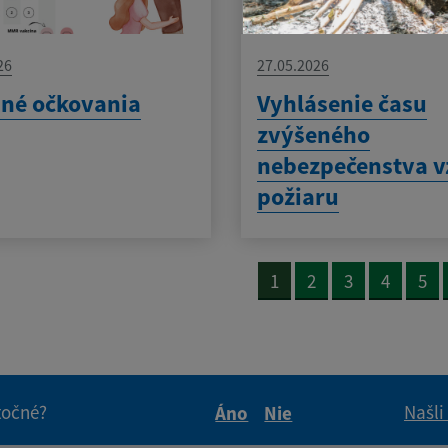
26
27.05.2026
né očkovania
Vyhlásenie času
zvýšeného
nebezpečenstva v
požiaru
1
2
3
4
5
itočné?
Našli
Áno
Nie
Boli tieto informácie pre 
Boli tieto informáci