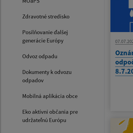
MOaPS
Zdravotné stredisko
Posilňovanie ďalšej
generácie Európy
07.07.20
Ozná
Odvoz odpadu
odpoč
8.7.2
Dokumenty k odvozu
odpadov
Mobilná aplikácia obce
Eko aktívni občania pre
udržateľnú Európu