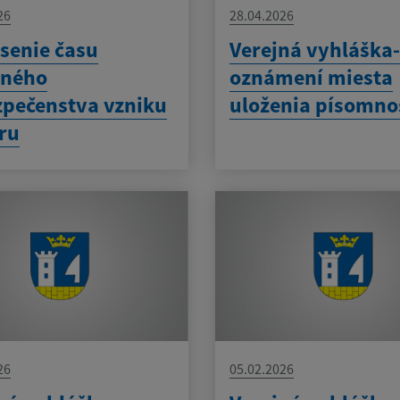
26
28.04.2026
senie času
Verejná vyhláška-
eného
oznámení miesta
pečenstva vzniku
uloženia písomno
ru
26
05.02.2026