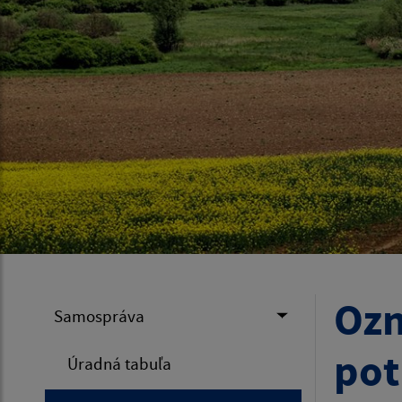
Ozn
Samospráva
pot
Úradná tabuľa