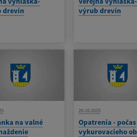
ná vyhláška-
Verejná vyhláška
 drevín
výrub drevín
25
20.10.2025
nka na valné
Opatrenia - počas
maždenie
vykurovacieho o