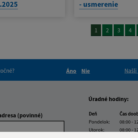
.2025
- usmerenie
1
2
3
4
itočné?
Našli
Áno
Nie
Boli tieto informácie pre 
Boli tieto informáci
Úradné hodiny:
Deň
Čas doo
adresa (povinné)
Pondelok:
08:00 - 1
Utorok:
08:00 - 1
Streda:
08:00 - 1