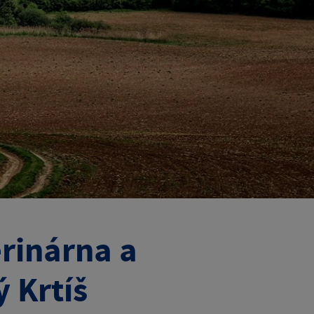
rinárna a
 Krtíš