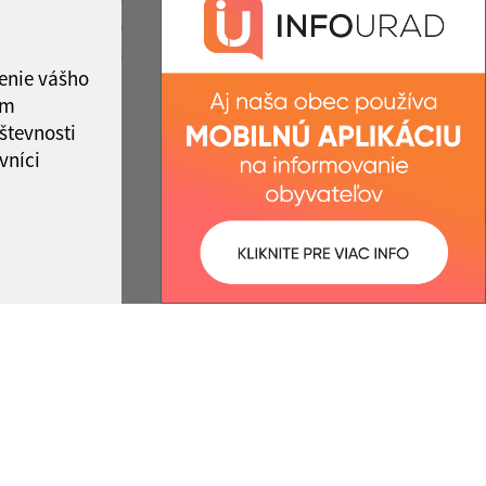
info@obecbusince.sk
2:00
12:30 - 15:30
+421 47 48 92 147
2:00
12:30 - 14:00
enie vášho
IČO: 00319236
ka:
12:00 - 12:30
ám
števnosti
vníci