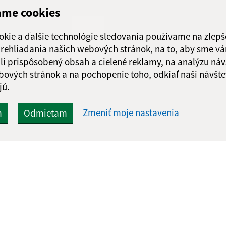
ame cookies
Štvrtok:
08:00 - 1
Piatok:
08:00 - 1
okie a ďalšie technológie sledovania používame na zlepš
Obedňajšia prestáv
 prehliadania našich webových stránok, na to, aby sme v
li prispôsobený obsah a cielené reklamy, na analýzu náv
bových stránok a na pochopenie toho, odkiaľ naši návšte
jú.
Google reCaptcha Response
Odoslať
ch
Zmeniť moje nastavenia
m
Odmietam
správu