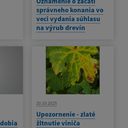
-
Oznámenie o začatí
správneho konania vo
veci vydania súhlasu
na výrub drevín
10.10.2025
Upozornenie - zlaté
bdobia
žltnutie viniča