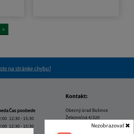
>
 ste na stránke chybu?
vás užitočné?
e pre vás užitočné?
Kontakt:
Obecný úrad Bušince
beda
Čas poobede
Železničná 4/320
2:00
12:30 - 15:30
991 22 Bušince
Nezobrazovať
2:00
12:30 - 15:30
2:00
12:30 - 17:00