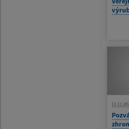
Verej
výrub
12.11.20
Pozvá
zhro