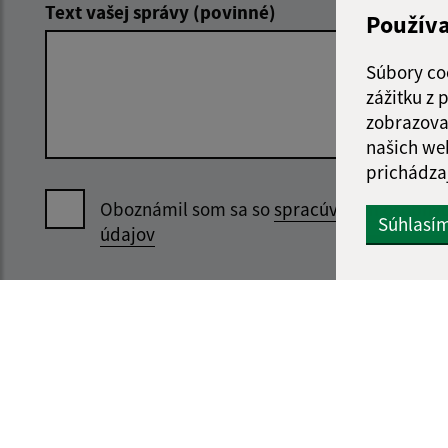
Text vašej správy (povinné)
Použív
Súbory co
zážitku z
zobrazova
našich we
prichádza
Oboznámil som sa so
spracúvaním osobný
Súhlasí
údajov