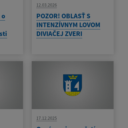
12.03.2026
 o
POZOR! OBLASŤ S
INTENZÍVNYM LOVOM
sti
DIVIAČEJ ZVERI
17.12.2025