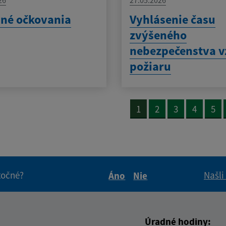
né očkovania
Vyhlásenie času
zvýšeného
nebezpečenstva v
požiaru
1
2
3
4
5
itočné?
Našli
Áno
Nie
Boli tieto informácie pre 
Boli tieto informáci
Úradné hodiny: