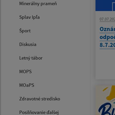
Minerálny prameň
Splav Ipľa
07.07.20
Ozná
Šport
odpoč
8.7.2
Diskusia
Letný tábor
MOPS
MOaPS
Zdravotné stredisko
Posilňovanie ďalšej