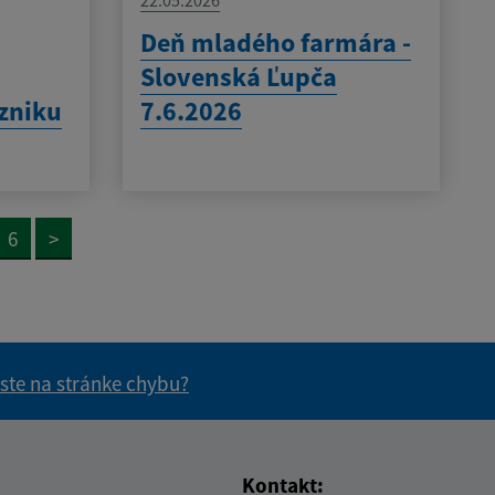
Deň mladého farmára -
Slovenská Ľupča
zniku
7.6.2026
6
>
 ste na stránke chybu?
vás užitočné?
e pre vás užitočné?
Kontakt: