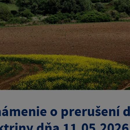
ámenie o prerušení d
ktriny dňa 11.05.2026