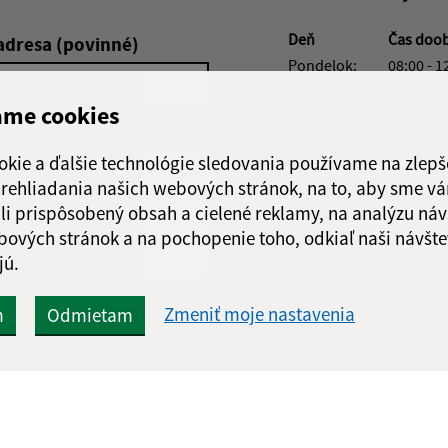
Deň
Čas doo
adresa (povinné)
Pondelok:
08:00 - 1
Utorok:
08:00 - 1
ame cookies
Streda:
08:00 - 1
Štvrtok:
08:00 - 1
okie a ďalšie technológie sledovania používame na zlepš
Piatok:
08:00 - 1
 prehliadania našich webových stránok, na to, aby sme v
Obedňajšia prestáv
li prispôsobený obsah a cielené reklamy, na analýzu náv
bových stránok a na pochopenie toho, odkiaľ naši návšte
jú.
Zmeniť moje nastavenia
m
Odmietam
Google reCaptcha Response
Odoslať
ch
správu