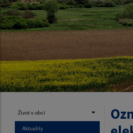
Ozn
Život v obci
ele
Aktuality