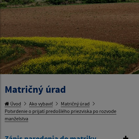
Matričný úrad
Úvod
Ako vybaviť
Matričný úrad
Potvrdenie o prijatí predošlého priezviska po rozvode
manželstva
Zápis narodenia do matriky