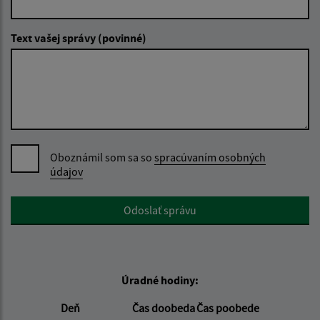
Text vašej správy (povinné)
Oboznámil som sa so
spracúvaním osobných
údajov
Google reCaptcha Response
Odoslať správu
Úradné hodiny:
Deň
Čas doobeda
Čas poobede