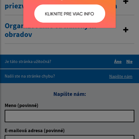
priezviska po rozvode manželstva
Organizovanie občianskych
obradov
Je táto stránka užitočná?
Áno
Nie
Boli tieto 
Boli 
Našli ste na stránke chybu?
Napíšte nám
Napíšte nám:
Meno (povinné)
E-mailová adresa (povinné)