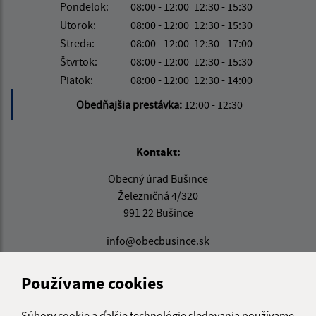
Pondelok:
08:00 - 12:00
12:30 - 15:30
Utorok:
08:00 - 12:00
12:30 - 15:30
Streda:
08:00 - 12:00
12:30 - 17:00
Štvrtok:
08:00 - 12:00
12:30 - 15:30
Piatok:
08:00 - 12:00
12:30 - 14:00
Obedňajšia prestávka:
12:00 - 12:30
Kontakt:
Obecný úrad Bušince
Železničná 4/320
991 22 Bušince
info@obecbusince.sk
+421 47 48 92 147
Používame cookies
IČO: 00319236
Súbory cookie a ďalšie technológie sledovania používame