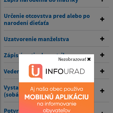
Určenie otcovstva pred alebo po
narodení dieťaťa
Uzatvorenie manželstva
Zápis úmrtia do matriky
Nezobrazovať
Vedenie osobitnej matriky
Vystavenie druhopisu rodného
(sobášneho) úmrtného listu
Potvrdenie o prijatí predošlého